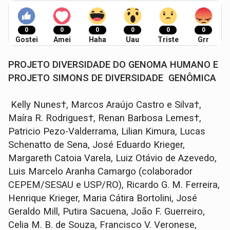
0
0
0
0
0
0
Gostei
Amei
Haha
Uau
Triste
Grr
PROJETO DIVERSIDADE DO GENOMA HUMANO E
PROJETO SIMONS DE DIVERSIDADE GENÔMICA
Kelly Nunes†, Marcos Araújo Castro e Silva†,
Maíra R. Rodrigues†, Renan Barbosa Lemes†,
Patricio Pezo-Valderrama, Lilian Kimura, Lucas
Schenatto de Sena, José Eduardo Krieger,
Margareth Catoia Varela, Luiz Otávio de Azevedo,
Luis Marcelo Aranha Camargo (colaborador
CEPEM/SESAU e USP/RO), Ricardo G. M. Ferreira,
Henrique Krieger, Maria Cátira Bortolini, José
Geraldo Mill, Putira Sacuena, João F. Guerreiro,
Celia M. B. de Souza, Francisco V. Veronese,