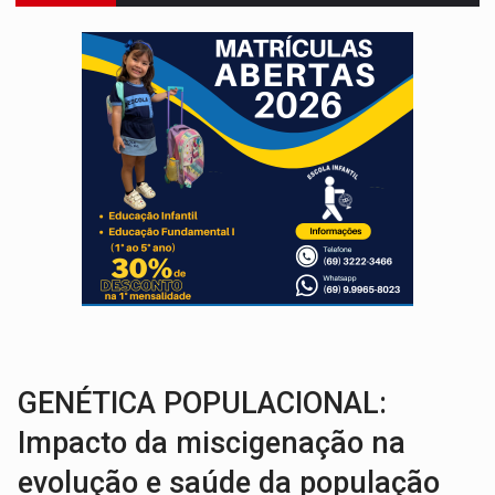
LUDOPATIA:
Apostas online começam a afetar produtividade e rotina
REFLORESTAMENTO:
Plantar árvores não será mais suficiente para comprov
OVNIS NA LUA:
Cientistas alertam para possível base secreta no satélite n
ACABOU COM PEUGEOT:
Incêndio destrói carro que era rebocado para oficina no
VÍDEO:
Ladrão é filmado furtando moto na frente do bar 
BOLSAS DE PESQUISA:
Iniciativa Amazônia+10 lança chamada para fortalecer cadeia
MATERIAL:
Brasil tem grandes reservas de urânio, mas produz pouco e impo
VÍDEO:
Armado com machado, homem ameaça matar sobrinha grávida e com
TRIBUNAL DO CRIME:
Homem é espancado por facção criminosa 
GENÉTICA POPULACIONAL:
Impacto da miscigenação na
evolução e saúde da população