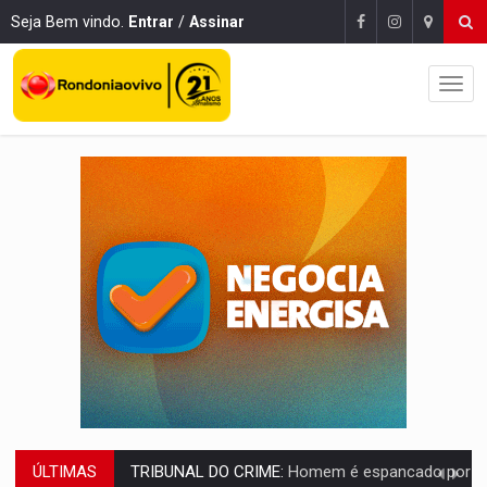
Seja Bem vindo.
Entrar
/
Assinar
ÚLTIMAS
VÍDEO:
Perseguição é registrada no shopping após colombiana furtar ce