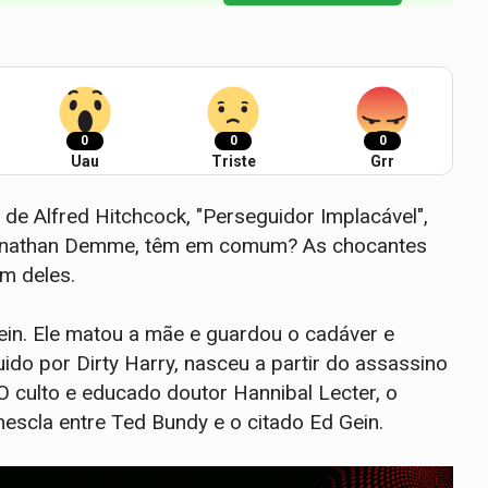
0
0
0
Uau
Triste
Grr
 de Alfred Hitchcock, "Perseguidor Implacável",
e Jonathan Demme, têm em comum? As chocantes
um deles.
Gein. Ele matou a mãe e guardou o cadáver e
ido por Dirty Harry, nasceu a partir do assassino
 culto e educado doutor Hannibal Lecter, o
mescla entre Ted Bundy e o citado Ed Gein.