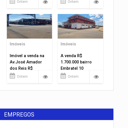
Ontem
Ontem
Imóveis
Imóveis
Imóvel a venda na
A venda R$
Av.José Amador
1.700.000 bairro
dos Reis R$
Embratel 10
1.400.000
apartamentos!
Ontem
Ontem
EMPREGOS