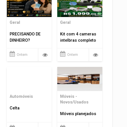
Geral
Geral
PRECISANDO DE
Kit com 4 cameras
DINHEIRO?
intelbras completo
Ontem
Ontem
Automóveis
Móveis -
Novos/Usados
Celta
Móveis planejados