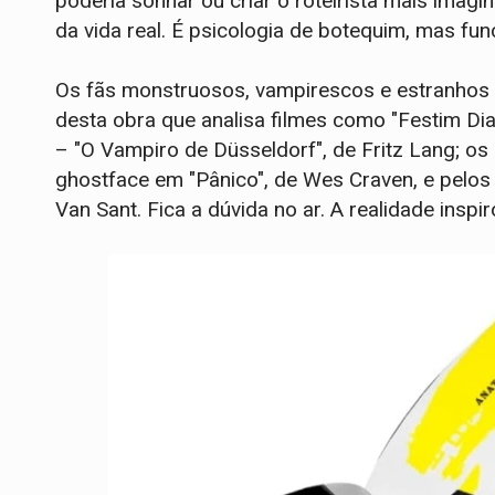
poderia sonhar ou criar o roteirista mais imagi
da vida real. É psicologia de botequim, mas func
Os fãs monstruosos, vampirescos e estranhos - 
desta obra que analisa filmes como "Festim Dia
– "O Vampiro de Düsseldorf", de Fritz Lang; os 
ghostface em "Pânico", de Wes Craven, e pelos 
Van Sant. Fica a dúvida no ar. A realidade inspi