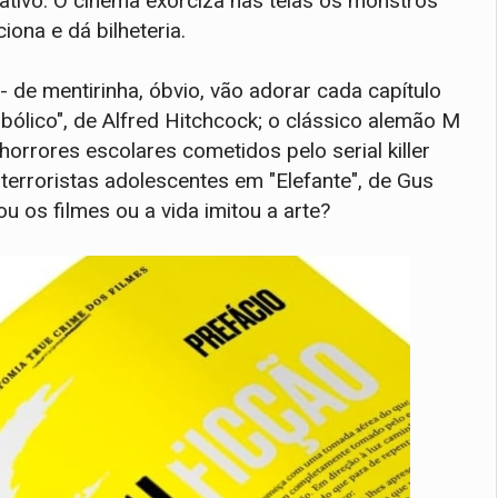
nativo. O cinema exorciza nas telas os monstros
iona e dá bilheteria.
de mentirinha, óbvio, vão adorar cada capítulo
bólico", de Alfred Hitchcock; o clássico alemão M
horrores escolares cometidos pelo serial killer
terroristas adolescentes em "Elefante", de Gus
rou os filmes ou a vida imitou a arte?