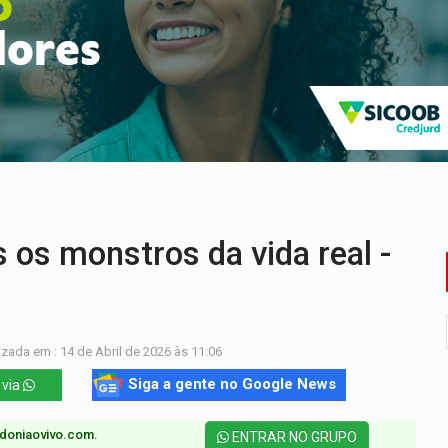
o deixa quatro mortos e um em estado grave na BR
ão nacional com participação de Marcela Bonfim
huvas isoladas nesta sexta-feira (7)
delibera greve da educação municipal em Porto Velho
 vítimas de acidente na BR-364, entre elas uma criança
 os monstros da vida real -
izada em : 14 de Abril de 2026 às 11:06
Siga a gente no Google News
 via
doniaovivo.com.​
ENTRAR NO GRUPO