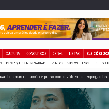
CULTURA
CONCURSOS
GERAL
LISTÃO
ELEIÇÕES 20
IS
DESTAQUES EMPRESARIAIS
EVENTOS
VÍDEOS
ENQUETES
OBIT
ardar armas de facção é preso com revólveres e espingardas
mortos em colisão entre carreta e Fiat Uno na BR-364
umprimento da legislação sobre transporte de cargas por em
 sexual infantil na internet e via IA
rgia nuclear, defesa e ciência em Brasília