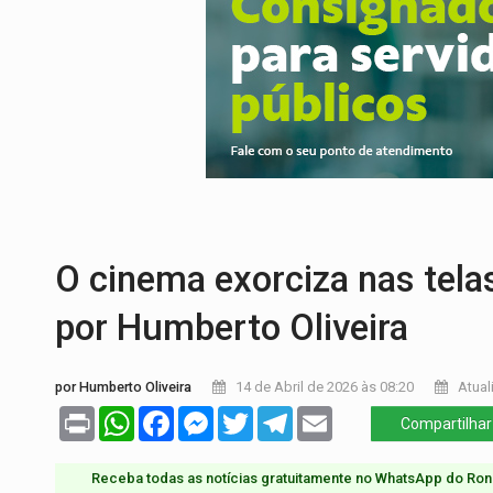
URGENTE:
Colisão entre caminhão e carr
ENCONTRO:
Amazônia Negra ganha projeç
PREVISÃO:
Porto Velho tem chances de c
SINDICATOS UNIDOS:
Assembleia Geral 
FAMÍLIA MORREU:
Identificadas as cinco
O cinema exorciza nas telas
por Humberto Oliveira
por Humberto Oliveira
14 de Abril de 2026 às 08:20
Atual
Print
WhatsApp
Facebook
Messenger
Twitter
Telegram
Email
Compartilhar
Receba todas as notícias gratuitamente no WhatsApp do Ron