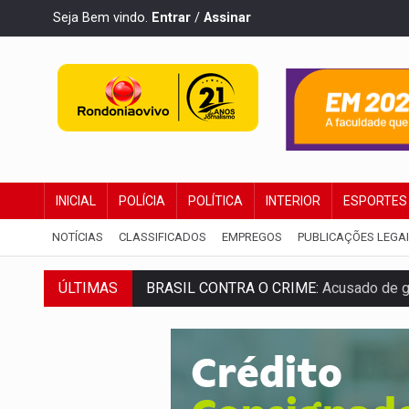
Seja Bem vindo.
Entrar
/
Assinar
INICIAL
POLÍCIA
POLÍTICA
INTERIOR
ESPORTES
NOTÍCIAS
CLASSIFICADOS
EMPREGOS
PUBLICAÇÕES LEGA
BRASIL CONTRA O CRIME:
Acusado de gu
ÚLTIMAS
TRAGÉDIA:
Sobe para cinco o número de 
TRANSPORTE DE ARROZ:
MPF assegura c
DEEPFAKE:
Sancionada lei contra violência
COLEGIADO:
Brasil e Rússia discutem ene