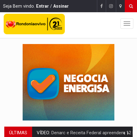
Seja Bem vindo.
Entrar
/
Assinar
ÚLTIMAS
OPERAÇÃO DA PC:
Membros do CV são presos com armas e drogas após c