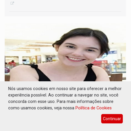
Nós usamos cookies em nosso site para oferecer a melhor
Nossa paixão nacional não pode ser
experiência possível. Ao continuar a navegar no site, você
violência - por Larina Rosa
concorda com esse uso. Para mais informações sobre
como usamos cookies, veja nossa
Política de Cookies
16 de Julho de 2026 às 09:31
Continuar