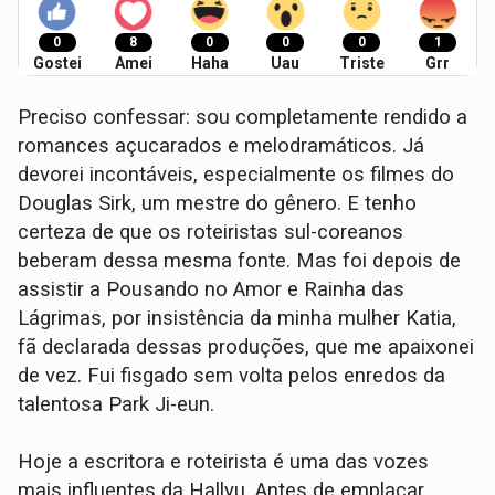
0
8
0
0
0
1
Gostei
Amei
Haha
Uau
Triste
Grr
Preciso confessar: sou completamente rendido a
romances açucarados e melodramáticos. Já
devorei incontáveis, especialmente os filmes do
Douglas Sirk, um mestre do gênero. E tenho
certeza de que os roteiristas sul-coreanos
beberam dessa mesma fonte. Mas foi depois de
assistir a Pousando no Amor e Rainha das
Lágrimas, por insistência da minha mulher Katia,
fã declarada dessas produções, que me apaixonei
de vez. Fui fisgado sem volta pelos enredos da
talentosa Park Ji-eun.
Hoje a escritora e roteirista é uma das vozes
mais influentes da Hallyu. Antes de emplacar