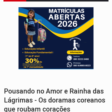
ENTRADA GRATUITA:
Espetáculo As Marias Somos Nós será apresen
VÍDEO:
Três são presos após furto de motocicleta em frente
CELEBRAÇÃO:
Cerejeiras completa 43 anos de emancipação com progra
SAÚDE:
Anvisa desmente boato sobre presença de plástico ou petr
VÍDEO:
Pitbulls fogem de residência e atacam casal de idosos 
AÇÃO CONJUNTA:
Forças policiais apreendem cerca de 1kg de our
PF ESTÁ APURANDO:
Flávio Bolsonaro escolhe Alfredo Gaspar como vice, alvo de d
GRAVE:
Homem é esfaqueado no peito durante briga ent
VÍDEO:
Denarc e Receita Federal apreendem 12 kg de skunk e arma que iam
Pousando no Amor e Rainha das
Lágrimas - Os doramas coreanos
que roubam corações