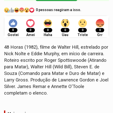
0 pessoas reagiram a isso.
0
0
0
0
0
0
Gostei
Amei
Haha
Uau
Triste
Grr
48 Horas (1982), filme de Walter Hill, estrelado por
Nick Nolte e Eddie Murphy, em início de carreira.
Roteiro escrito por Roger Spottiswoode (Atirando
para Matar), Walter Hill (Wild Bill), Steven E. de
Souza (Comando para Matar e Duro de Matar) e
Larry Gross. Produção de Lawrence Gordon e Joel
Silver. James Remar e Annette O'Toole
completam o elenco.