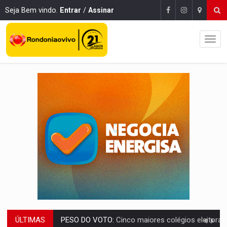
Seja Bem vindo.
Entrar
/
Assinar
ÚLTIMAS
COLUNA SEMANAL:
Largada foi dada e candidatos ao Governo de RO partem 