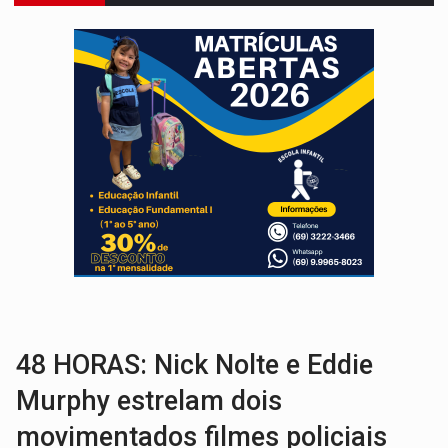
SOB SUSPEITA:
Entrega de 286 máquinas em Rondônia coincide com investig
ARTIGO:
Reter até 50% no distrato imobiliário é legal, mas não pode 
DO HOSPITAL AO CAMPO:
Veja as mais de 200 ações de Marcos Rogé
EXPANSÃO:
Grupo Nova Era amplia presença em PVH e transforma Aramix em
ROTA GLOBAL:
PCC amplia presença internacional e transforma Brasil em cor
CONEXÃO RONDONIAOVIVO:
Museólogo Antônio Ocampo conduz a história de uma
EXTENSÃO DE DANOS:
Ferroviários pedem ao Iphan recuperação de área atingid
'XANDY DO MOTOCROSS':
Pai morre em acidente na BR-364 duas semanas após condena
PESO DO VOTO:
Cinco maiores colégios eleitorais concentram 53,7% dos v
48 HORAS: Nick Nolte e Eddie
Murphy estrelam dois
movimentados filmes policiais