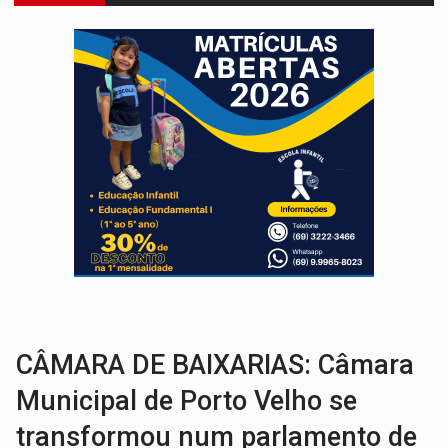
VÍDEO:
FTICCO e Força Tática prendem membro do CV com arma e drogas em
INCLUSÃO:
Prefeitura fortalece parceria com a APAE para ampliar ações v
DEFESA:
Exército testa inovações no combate a drones durante exerc
TEMAS SOCIOAMBIENTAIS:
Em Itapuã do Oeste, CINEMAZÔNIA leva cinema amazônico 
PREVISÃO:
Interior de Rondônia terá sábado (8) de calor intenso
INFRAESTRUTURA:
Após quase 30 anos de espera, asfalto chega ao bairr
A ILHA:
Coreografia de Rondônia estreia na programação do Festival de Dan
TRÁGICO:
Pai do 'Xandy Motocross' morre em acidente
VÍDEO:
Motorista de caminhonete morre preso às ferragens em colisão com
CÂMARA DE BAIXARIAS: Câmara
Municipal de Porto Velho se
transformou num parlamento de