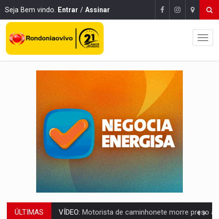
Seja Bem vindo.
Entrar
/
Assinar
ÚLTIMAS
LAZER:
Seis lugares gratuitos para aproveitar o fim de semana e