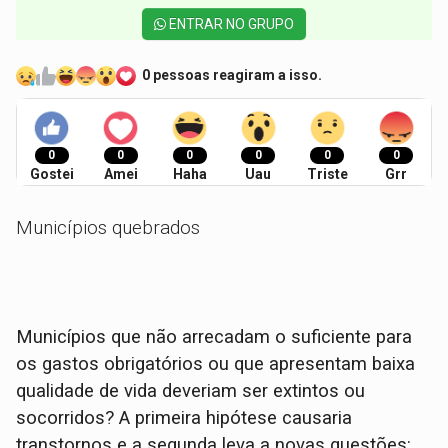
ENTRAR NO GRUPO
0 pessoas reagiram a isso.
0
0
0
0
0
0
Gostei
Amei
Haha
Uau
Triste
Grr
Municípios quebrados
Municípios que não arrecadam o suficiente para
os gastos obrigatórios ou que apresentam baixa
qualidade de vida deveriam ser extintos ou
socorridos? A primeira hipótese causaria
transtornos e a segunda leva a novas questões: