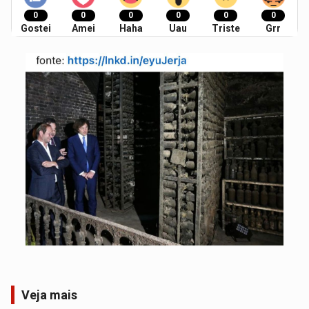
0
0
0
0
0
0
Gostei
Amei
Haha
Uau
Triste
Grr
Veja mais