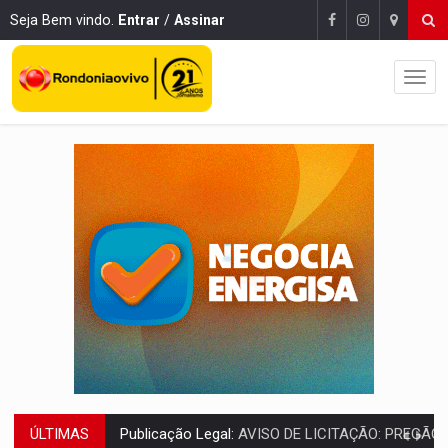
Seja Bem vindo.
Entrar
/
Assinar
ÚLTIMAS
PROVA CONTÁBIL:
UNNESA apresenta documentos e questiona apreens