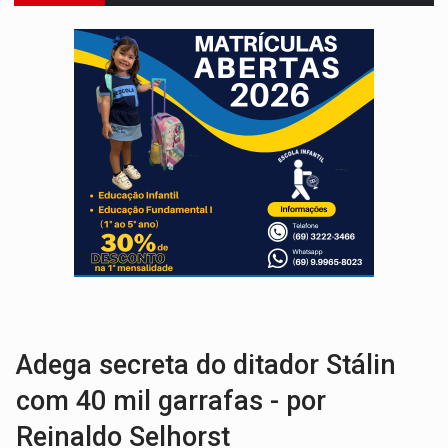
VÍDEO:
Ciclista é atropelado por carro na região Central de
Publicação Legal:
AVISO DE LICITAÇÃO: PREGÃO ELETRÔNICO N.º 90136
FUTEBOL:
Confira classificados e detalhes do sorteio da Copa do
Publicação Legal:
CONCORRÊNCIA Nº 90504/2025/
EM 18 MESES:
Léo Moraes entrega o que não conseguiram em anos na educaçã
ELEIÇÕES 2026:
Candidata a deputada federal em Rondônia declara draga de g
VÍDEO:
Casal de garimpeiros é preso com mercúrio em estepe,
MEGA SENA:
Prêmio acumula para R$ 165 milhõe
Publicação Legal:
AVISO DE LICITAÇÃO: PREGÃO ELETRÔNICO Nº 90091
Adega secreta do ditador Stálin
com 40 mil garrafas - por
Reinaldo Selhorst