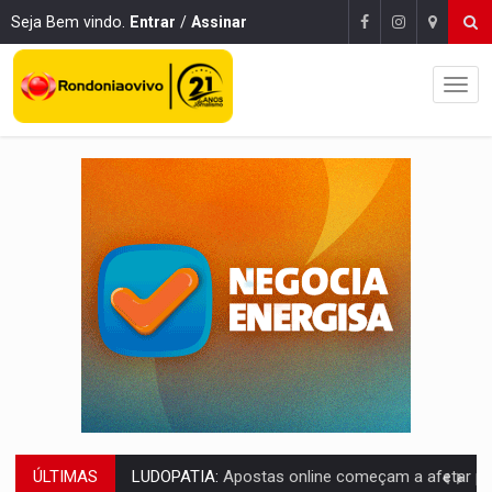
Seja Bem vindo.
Entrar
/
Assinar
ÚLTIMAS
REFLORESTAMENTO:
Plantar árvores não será mais suficiente para comprov