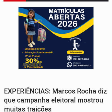
OVNIS NA LUA:
Cientistas alertam para possível base secreta no satélite n
ACABOU COM PEUGEOT:
Incêndio destrói carro que era rebocado para oficina no
VÍDEO:
Ladrão é filmado furtando moto na frente do bar 
BOLSAS DE PESQUISA:
Iniciativa Amazônia+10 lança chamada para fortalecer cadeia
MATERIAL:
Brasil tem grandes reservas de urânio, mas produz pouco e impo
VÍDEO:
Serpente capturada na fábrica da Coca-Cola é devolvid
HOMENAGEM:
Cientistas cassados pelo AI-5 se tornam pesquisadores emér
VÍDEO:
Perseguição é registrada no shopping após colombiana furtar ce
LUDOPATIA:
Apostas online começam a afetar produtividade e rotina
EXPERIÊNCIAS: Marcos Rocha diz
que campanha eleitoral mostrou
muitas traições