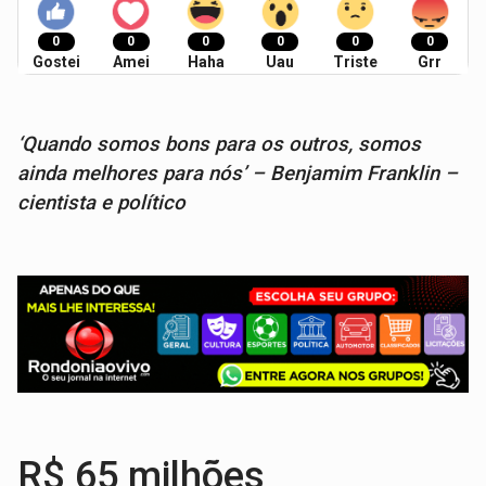
0
0
0
0
0
0
Gostei
Amei
Haha
Uau
Triste
Grr
‘Quando somos bons para os outros, somos
ainda melhores para nós’ – Benjamim Franklin –
cientista e político
R$ 65 milhões