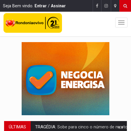
Seja Bem vindo.
Entrar
/
Assinar
ÚLTIMAS
TRANSPORTE DE ARROZ:
MPF assegura cumprimento da legislação sobre transporte d