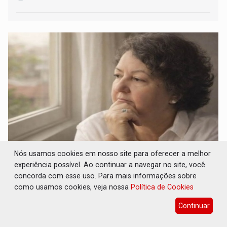
Nós usamos cookies em nosso site para oferecer a melhor
À minha filha, Paulinha - por Sara Xavier
experiência possível. Ao continuar a navegar no site, você
16 de Julho de 2026 às 09:58
concorda com esse uso. Para mais informações sobre
como usamos cookies, veja nossa
Política de Cookies
Continuar