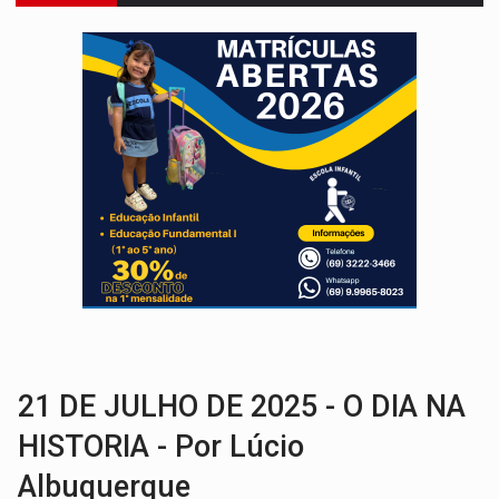
DEEPFAKE:
Sancionada lei contra violência sexual infantil na inte
COLEGIADO:
Brasil e Rússia discutem energia nuclear, defesa e ciênc
URGENTE:
Colisão entre caminhão e carro deixa quatro mortos e um em est
ENCONTRO:
Amazônia Negra ganha projeção nacional com participação de M
PREVISÃO:
Porto Velho tem chances de chuvas isoladas nesta se
SINDICATOS UNIDOS:
Assembleia Geral delibera greve da educação municip
PROCESSO SELETIVO:
Rondoniaovivo abre oficina de Comunicação com oportunidade
BRASIL CONTRA O CRIME:
Acusado de guardar armas de facção é preso com rev
TRAGÉDIA:
Sobe para cinco o número de mortos em colisão entre carreta e Fia
21 DE JULHO DE 2025 - O DIA NA
HISTORIA - Por Lúcio
Albuquerque