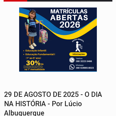
PREJUÍZO AOS ESTUDANTES:
Greve dos professores em PVH é considerada 
POSSESSÃO DE DEBORAH LOGAN:
Terror mistura mistério e filmagens quase
TRANSPARÊNCIA:
TCE reúne candidatos ao Governo e apresenta diagnó
ELAS DECIDEM:
Mulheres são maioria e representam 52% do eleitorado de 
NO CARRO:
Homem é preso com pistola 9mm durante abordagem da Força Tát
TRÁGICO:
Pai do 'Xandy Motocross' morre em acidente
VÍDEO:
Motorista de caminhonete morre preso às ferragens em colisão com
CONEXÃO RONDONIAOVIVO:
Museólogo Antônio Ocampo conduz a história de uma
EXTENSÃO DE DANOS:
Ferroviários pedem ao Iphan recuperação de área atingid
29 DE AGOSTO DE 2025 - O DIA
NA HISTÓRIA - Por Lúcio
Albuquerque