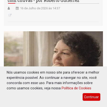
com chuvas - por Roberto Gutierrez
16 de Julho de 2026 às 14:37
Nós usamos cookies em nosso site para oferecer a melhor
experiência possível. Ao continuar a navegar no site, você
concorda com esse uso. Para mais informações sobre
como usamos cookies, veja nossa
Política de Cookies
À minha filha, Paulinha - por Sara Xavier
Continuar
16 de Julho de 2026 às 09:58