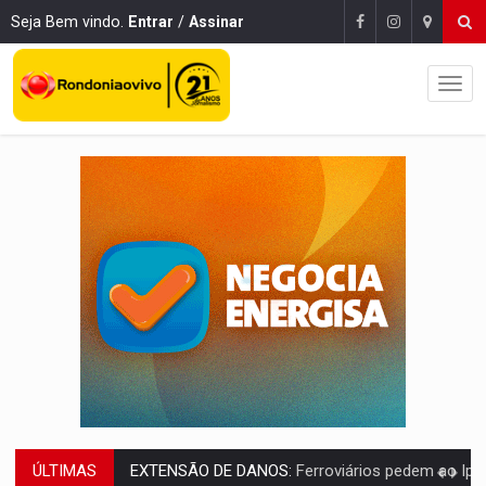
Seja Bem vindo.
Entrar
/
Assinar
ÚLTIMAS
VARIANDO O CARDÁPIO:
Veja essa receita de carne assada para o a