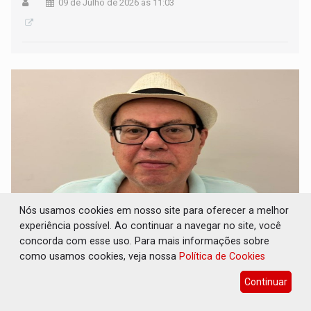
09 de Julho de 2026 às 11:03
Nós usamos cookies em nosso site para oferecer a melhor
experiência possível. Ao continuar a navegar no site, você
CORRIDA DO OURO: Porto Velho vivência
concorda com esse uso. Para mais informações sobre
uma nova corrida do ouro ao longo do rio
como usamos cookies, veja nossa
Política de Cookies
Madeira
Continuar
08 de Julho de 2026 às 08:21