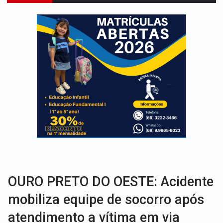
QUIRINUS:
Draco faz operação para prender faccionados que atacaram proved
TRAFICANTE PRESO:
Operação Brasil Contra o Crime apreende quase meia to
SUPER EL NIÑO:
Trabalho inédito vai garantir água potável para comunidades
FAMÍLIA MORREU:
Identificadas as cinco vítimas de acidente na BR-364, entr
BRASIL CONTRA O CRIME:
Acusado de guardar armas de facção é preso com rev
TRAGÉDIA:
Sobe para cinco o número de mortos em colisão entre carreta e Fia
TRANSPORTE DE ARROZ:
MPF assegura cumprimento da legislação sobre transporte d
CONTA DIFÍCIL:
Com as novidades na corrida ao Senado as contas ficara
CH4C1NA:
Disputa entre PCC e CV deixa dez mortos em cinco di
OURO PRETO DO OESTE: Acidente
mobiliza equipe de socorro após
atendimento a vítima em via