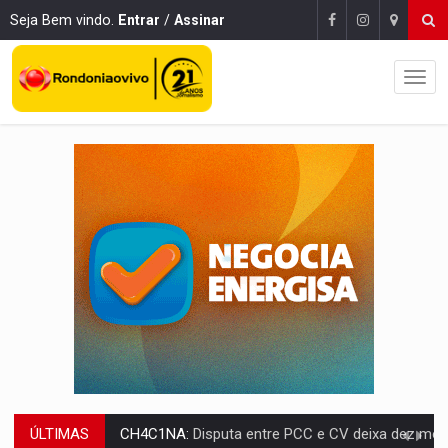
Seja Bem vindo.
Entrar
/
Assinar
ÚLTIMAS
IMUNIZAÇÃO:
Prefeitura inicia campanha de multivacinação para crianças 