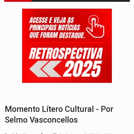
DIA DOS PAIS:
Bailarina da Praça organiza celebração gratuita nes
VÍDEO:
Perseguição a embarcação no rio Madeira termina com explosivo
MEGA SENA:
Prêmio acumula para R$ 165 milhõe
Publicação Legal:
AVISO DE LICITAÇÃO: PREGÃO ELETRÔNICO Nº 90091
NO MARIANA:
Quadrilha é flagrada com cerca de 200 porçõe
BAIRRO TEIXEIRÃO:
MPF cobra regularização fundiária da comunid
SUCESSO NA ABERTURA:
2ª Feira Rondônia Empreendedora segue no Espaço Alternativ
REESTRUTURAÇÃO:
Secretário da Seinfra de Porto Velho pede exon
SAÚDE INDÍGENA:
Pirahã terão consultas e exames especializados durante 
Momento Lítero Cultural - Por
Selmo Vasconcellos