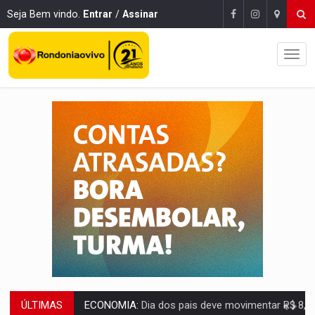
Seja Bem vindo.
Entrar
/
Assinar
ÚLTIMAS
ECONOMIA:
Dia dos pais deve movimentar R$ 8,5 bilhões e RO projet