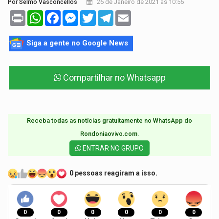
26 de Janeiro de 2021 às 10:56
Por Selmo Vasconcellos
Print
WhatsApp
Facebook
Messenger
Twitter
Telegram
Email
Siga a gente no Google News
Compartilhar no Whatsapp
Receba todas as notícias gratuitamente no WhatsApp do
Rondoniaovivo.com.​
ENTRAR NO GRUPO
0 pessoas reagiram a isso.
0
0
0
0
0
0