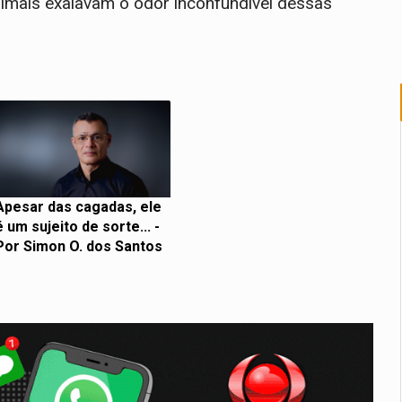
nimais exalavam o odor inconfundível dessas
Apesar das cagadas, ele
é um sujeito de sorte... -
Por Simon O. dos Santos