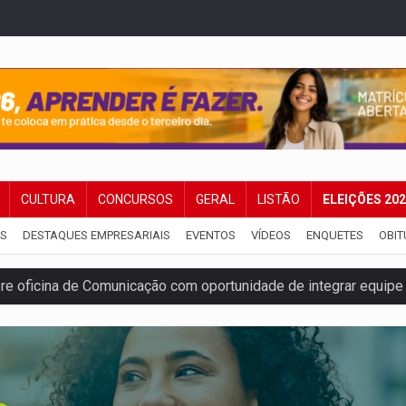
CULTURA
CONCURSOS
GERAL
LISTÃO
ELEIÇÕES 20
IS
DESTAQUES EMPRESARIAIS
EVENTOS
VÍDEOS
ENQUETES
OBIT
e oficina de Comunicação com oportunidade de integrar equipe
romove reflexão sobre trajetória da Lei Maria da Penha
 fim do ano para regularização de débitos
 beneficia 60 famílias com geladeiras e ventiladores novos