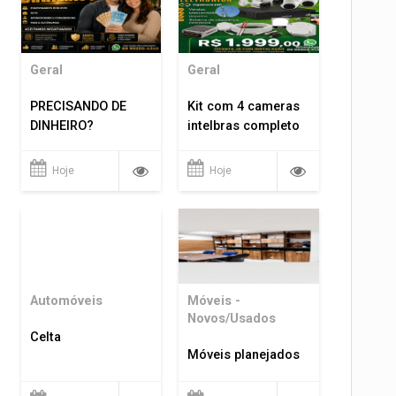
Geral
Geral
PRECISANDO DE
Kit com 4 cameras
DINHEIRO?
intelbras completo
Hoje
Hoje
Automóveis
Móveis -
Novos/Usados
Celta
Móveis planejados