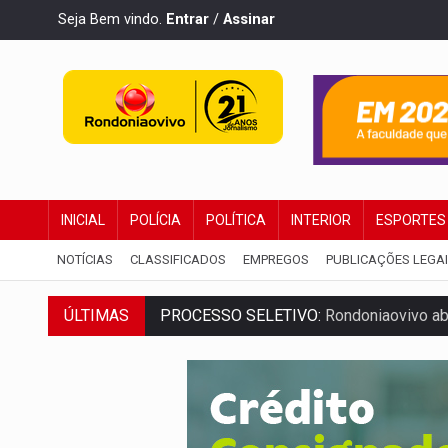
Seja Bem vindo.
Entrar
/
Assinar
INICIAL
POLÍCIA
POLÍTICA
INTERIOR
ESPORTES
NOTÍCIAS
CLASSIFICADOS
EMPREGOS
PUBLICAÇÕES LEGA
PROCESSO SELETIVO:
Rondoniaovivo abr
ÚLTIMAS
AGOSTO LILÁS:
MPRO lança de portal e p
REGULARIZAÇÃO:
Refis 2026 segue até o
ROLIM DE MOURA:
Programa da Energisa