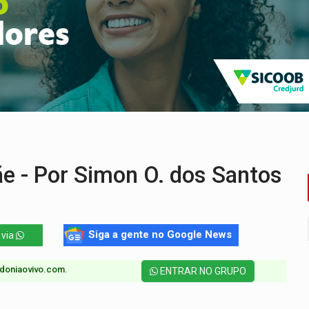
ação de réu a 21 anos de prisão em Espigão do Oeste
ndônia apresenta indisponibilidade com erro 451
programa internacional para acelerar negócios
 em obra de recapeamento na BR-364
 entre redes municipais de Rondônia
delibera greve da educação municipal em Porto Velho
e - Por Simon O. dos Santos
Siga a gente no Google News
 via
doniaovivo.com.​
ENTRAR NO GRUPO