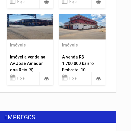
Hoje
Hoje
Imóveis
Imóveis
Imóvel a venda na
A venda R$
Av.José Amador
1.700.000 bairro
dos Reis R$
Embratel 10
1.400.000
apartamentos!
Hoje
Hoje
EMPREGOS