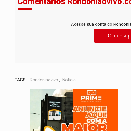
Comentários Rondoniaovivo.c
Acesse sua conta do Rondonia
Clique aqu
TAGS :
Rondoniaovivo
,
Notícia