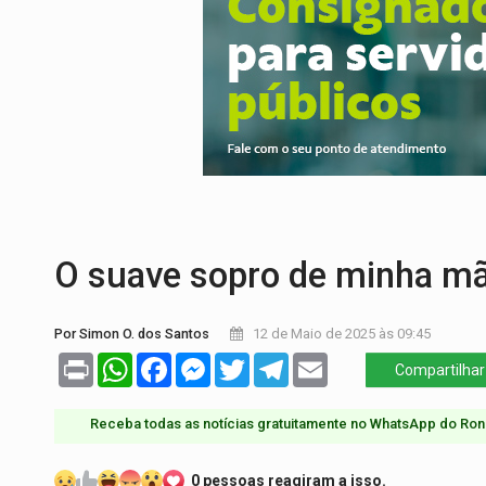
VIOLÊNCIA VICÁRIA:
MPRO obtém conden
INDISPONÍVEL:
Transparência do Cindero
AMPLIAÇÃO:
IGs de Rondônia entram em 
VÍDEO:
Acidente envolve cinco veículos
EDUCAÇÃO:
Corumbiara lidera Ideb 2025
SINDICATOS UNIDOS:
Assembleia Geral 
O suave sopro de minha mã
Por Simon O. dos Santos
12 de Maio de 2025 às 09:45
Print
WhatsApp
Facebook
Messenger
Twitter
Telegram
Email
Compartilhar
Receba todas as notícias gratuitamente no WhatsApp do Ron
0 pessoas reagiram a isso.