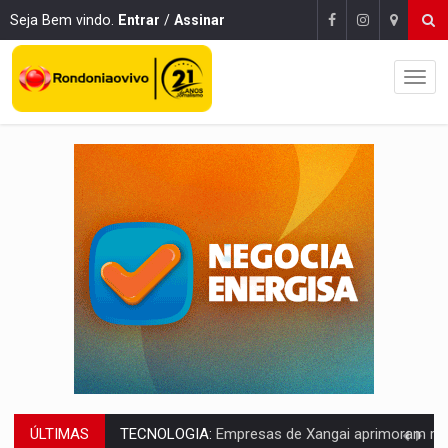
Seja Bem vindo.
Entrar
/
Assinar
ÚLTIMAS
PROTEGE A TERRA:
China descobre como explodir asteroide com bomba n