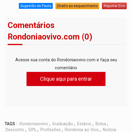
Sugestão de Pauta
Direito ao esquecimento
Reportar Erro
Comentários
Rondoniaovivo.com (0)
Acesse sua conta do Rondoniaovivo.com e faça seu
comentário
Clique aqui para entrar
TAGS :
Rondoniaovivo
,
Graduação
,
Estácio
,
Bolsa
,
Desconto
,
50%
,
Profissões
,
Rondonia ao Vivo
,
Notícia