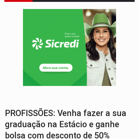
VÍDEO:
Motociclista morre após bater na traseira de camin
PARECE UM NUGGET:
Essa receita com frango virou o meu ja
EMPREENDEDORISMO:
7 negócios que podem começar com pouco dinheiro e vi
GIGANTE DA AMÉRICA:
Brasil reúne dimensão continental e posição estratégic
INDEPENDÊNCIA:
10 dicas importantes para quem quer mo
VARCENA:
Cientistas descobrem nova espécie de rã em florestas alagada
BARGANHA:
Vai comprar celular usado? Veja como consultar o a
AMOR PERDIDO DÓI:
Luto amoroso não tem prazo, mas exige aten
TECNOLOGIA:
Empresas de Xangai aprimoram robôs de IA incorporada em 
PROFISSÕES: Venha fazer a sua
graduação na Estácio e ganhe
bolsa com desconto de 50%