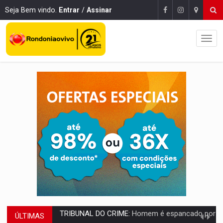
Seja Bem vindo.
Entrar
/
Assinar
ÚLTIMAS
VÍDEO:
Perseguição é registrada no shopping após colombiana furtar ce