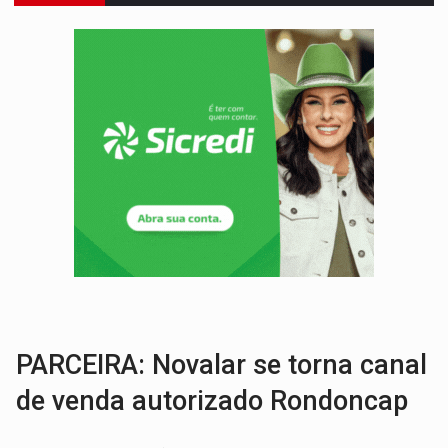
LUDOPATIA:
Apostas online começam a afetar produtividade e rotina
REFLORESTAMENTO:
Plantar árvores não será mais suficiente para comprov
OVNIS NA LUA:
Cientistas alertam para possível base secreta no satélite n
ACABOU COM PEUGEOT:
Incêndio destrói carro que era rebocado para oficina no
VÍDEO:
Ladrão é filmado furtando moto na frente do bar 
BOLSAS DE PESQUISA:
Iniciativa Amazônia+10 lança chamada para fortalecer cadeia
MATERIAL:
Brasil tem grandes reservas de urânio, mas produz pouco e impo
VÍDEO:
Armado com machado, homem ameaça matar sobrinha grávida e com
TRIBUNAL DO CRIME:
Homem é espancado por facção criminosa 
PARCEIRA: Novalar se torna canal
de venda autorizado Rondoncap