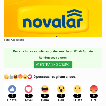
Foto: Assessoria
Receba todas as notícias gratuitamente no WhatsApp do
Rondoniaovivo.com.​
ENTRAR NO GRUPO
0 pessoas reagiram a isso.
0
0
0
0
0
0
Gostei
Amei
Haha
Uau
Triste
Grr