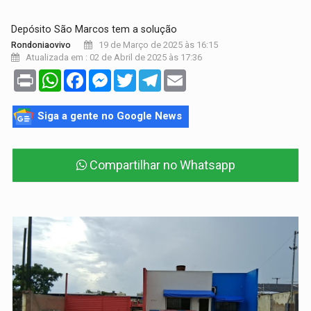
Depósito São Marcos tem a solução
19 de Março de 2025 às 16:15
Rondoniaovivo
Atualizada em : 02 de Abril de 2025 às 17:36
Print
WhatsApp
Facebook
Messenger
Twitter
Telegram
Email
Siga a gente no Google News
Compartilhar no Whatsapp