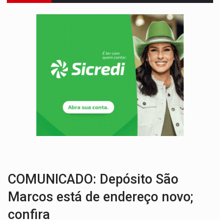
VULGO 'UNIÃO':
Chefe de facção criminosa é preso durante oper
Publicação Legal:
CONVOCAÇÃO DAS ELEIÇÕES: S
RO EMPREENDEDORA:
2ª edição da feira começa nesta quinta-feira (6) no 
FORTALECIMENTO:
Contratação de novos servidores reforça equipes do Cad Úni
VÍDEO:
Condutor de carro avança cruzamento e deixa motociclista
'OS OLHOS DO BRASIL':
Emanuel Neri transforma indignação e esperança em roc
SOB INVESTIGAÇÃO:
Dentista de PVH é denunciado por transmitir HIV a
CLUBE DOS R$ 00,00:
21 candidatos declaram patrimônio zero em Rondônia na
INTERIOR:
Ouro Preto do Oeste realiza Cavalgada da Expo Show Norte
COMUNICADO: Depósito São
Marcos está de endereço novo;
confira