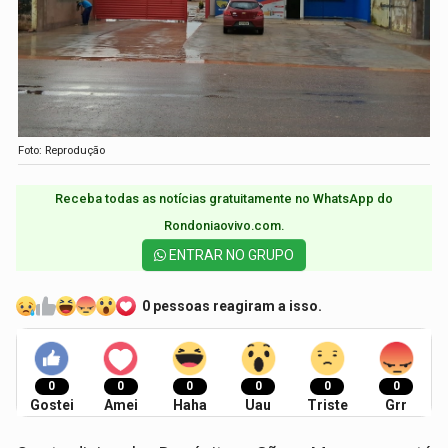
Foto: Reprodução
Receba todas as notícias gratuitamente no WhatsApp do
Rondoniaovivo.com.​
ENTRAR NO GRUPO
0 pessoas reagiram a isso.
0
0
0
0
0
0
Gostei
Amei
Haha
Uau
Triste
Grr