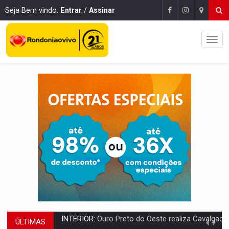
Seja Bem vindo.
Entrar
/
Assinar
ÚLTIMAS
DESENVOLVIMENTO:
Ideb avança nos anos iniciais do ensino fundamen