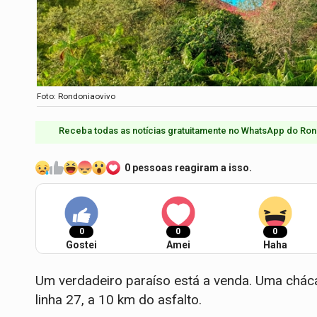
Foto: Rondoniaovivo
Receba todas as notícias gratuitamente no WhatsApp do Ron
0 pessoas reagiram a isso.
0
0
0
Gostei
Amei
Haha
Um verdadeiro paraíso está a venda. Uma cháca
linha 27, a 10 km do asfalto.