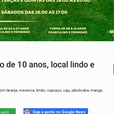
i carro que era rebocado para oficina no Centro de Porto Velho
 frente do bar da Marleide
nia+10 lança chamada para fortalecer cadeias da sociobioecono
de urânio, mas produz pouco e importa combustível
Coca-Cola é devolvida a natureza
 por facção criminosa no Cai N'Água
e 10 anos, local lindo e
laranja, mexerica, limão, cupuaçu, caju, jabuticaba, manga,
Siga a gente no Google News
 via