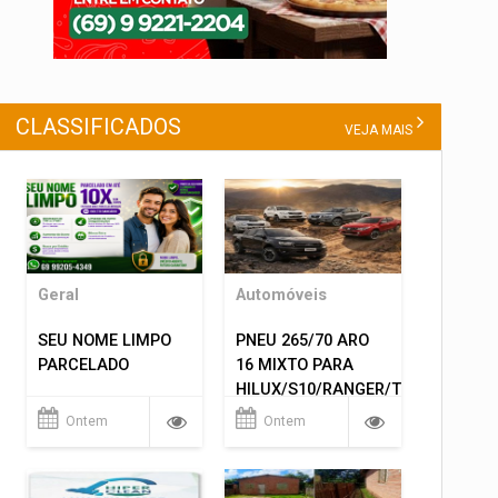
CLASSIFICADOS
VEJA MAIS
Geral
Automóveis
SEU NOME LIMPO
PNEU 265/70 ARO
PARCELADO
16 MIXTO PARA
HILUX/S10/RANGER/TRITON
ETC... MONTAGEM
Ontem
Ontem
GRATIS 599,00