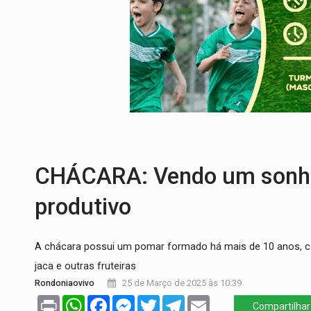
ACABOU COM PEUGEOT:
Incêndio destró
VÍDEO:
Ladrão é filmado furtando moto na
BOLSAS DE PESQUISA:
Iniciativa Amazô
MATERIAL:
Brasil tem grandes reservas 
VÍDEO:
Serpente capturada na fábrica da 
TRIBUNAL DO CRIME:
Homem é espancado
CHÁCARA: Vendo um sonho d
produtivo
A chácara possui um pomar formado há mais de 10 anos, com 
jaca e outras fruteiras
Rondoniaovivo
25 de Março de 2025 às 10:39
Print
WhatsApp
Facebook
Messenger
Twitter
Telegram
Email
Compartilhar