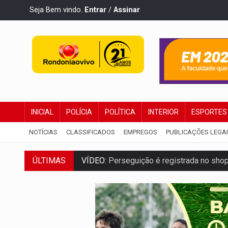
Seja Bem vindo.
Entrar
/
Assinar
INICIAL
POLÍCIA
POLÍTICA
INTERIOR
ESPORTES
NOTÍCIAS
CLASSIFICADOS
EMPREGOS
PUBLICAÇÕES LEGA
ÚLTIMAS
VÍDEO:
Perseguição é registrada no shop
LUDOPATIA:
Apostas online começam a af
REFLORESTAMENTO:
Plantar árvores nã
OVNIS NA LUA:
Cientistas alertam para p