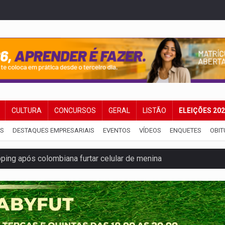
CULTURA
CONCURSOS
GERAL
LISTÃO
ELEIÇÕES 20
IS
DESTAQUES EMPRESARIAIS
EVENTOS
VÍDEOS
ENQUETES
OBIT
ping após colombiana furtar celular de menina
etar produtividade e rotina nas empresas
o será mais suficiente para comprovar área recuperado
ossível base secreta no satélite natural da Terra