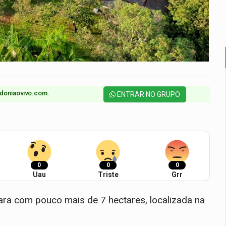
doniaovivo.com.​
ENTRAR NO GRUPO
0
0
0
Uau
Triste
Grr
ra com pouco mais de 7 hectares, localizada na