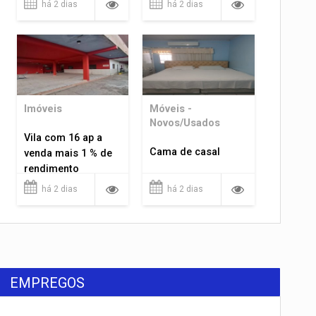
há 2 dias
há 2 dias
Imóveis
Móveis -
Novos/Usados
Vila com 16 ap a
Cama de casal
venda mais 1 % de
rendimento
há 2 dias
há 2 dias
EMPREGOS