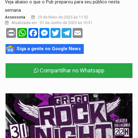
Veja abaixo o que o Pub preparou para seu público nesta
semana
29 de Maio de 2025 às 11:52
Assessoria
Atualizada em : 01 de Junho de 2025 às 10:31
Print
WhatsApp
Facebook
Messenger
Twitter
Telegram
Email
Siga a gente no Google News
Compartilhar no Whatsapp