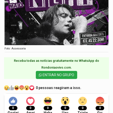
Foto: Assessoria
Receba todas as notícias gratuitamente no WhatsApp do
Rondoniaovivo.com.​
ENTRAR NO GRUPO
0 pessoas reagiram a isso.
0
0
0
0
0
0
Gostei
Amei
Haha
Uau
Triste
Grr