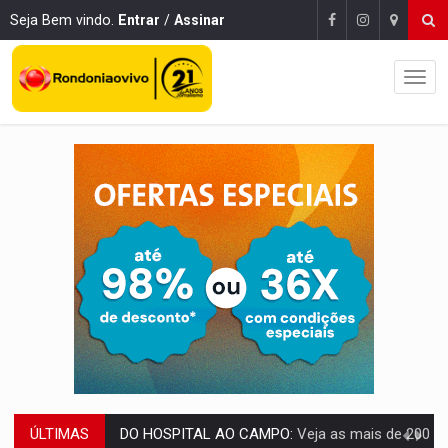
Seja Bem vindo.
Entrar
/
Assinar
ÚLTIMAS
EXPANSÃO:
Grupo Nova Era amplia presença em PVH e transforma Aramix em