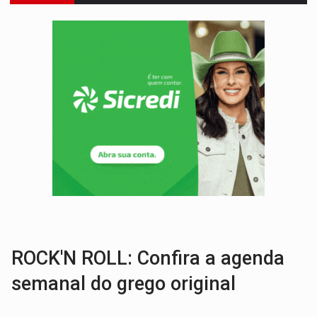
ROTA GLOBAL:
PCC amplia presença internacional e transforma Brasil em cor
CONEXÃO RONDONIAOVIVO:
Museólogo Antônio Ocampo conduz a história de uma
EXTENSÃO DE DANOS:
Ferroviários pedem ao Iphan recuperação de área atingid
VARIANDO O CARDÁPIO:
Veja essa receita de carne assada para o a
PREJUÍZO AOS ESTUDANTES:
Greve dos professores em PVH é considerada 
POSSESSÃO DE DEBORAH LOGAN:
Terror mistura mistério e filmagens quase
TRANSPARÊNCIA:
TCE reúne candidatos ao Governo e apresenta diagnó
ARTIGO:
Reter até 50% no distrato imobiliário é legal, mas não pode 
DO HOSPITAL AO CAMPO:
Veja as mais de 200 ações de Marcos Rogé
ROCK'N ROLL: Confira a agenda
semanal do grego original