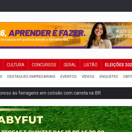
CULTURA
CONCURSOS
GERAL
LISTÃO
ELEIÇÕES 20
IS
DESTAQUES EMPRESARIAIS
EVENTOS
VÍDEOS
ENQUETES
OBIT
reso às ferragens em colisão com carreta na BR
veitar o fim de semana em Porto Velho
membro do CV com arma e drogas em boca de fumo
a com a APAE para ampliar ações voltadas a PCD's