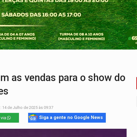
bate a drones durante exercício antiaéreo
o Oeste, CINEMAZÔNIA leva cinema amazônico a estudantes na
ado (8) de calor intenso e tempo firme
e espera, asfalto chega ao bairro Nova Esperança
na programação do Festival de Dança de Joinville
re em acidente na BR-364
m as vendas para o show do
es
: 14 de Julho de 2025 às 09:37
Siga a gente no Google News
 via