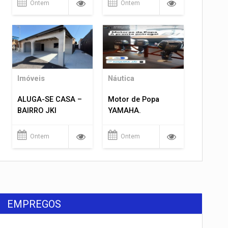
Ontem
Ontem
Imóveis
Náutica
ALUGA-SE CASA –
Motor de Popa
BAIRRO JKI
YAMAHA.
Ontem
Ontem
EMPREGOS