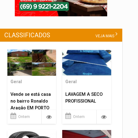
CLASSIFICADOS
VEJA MAIS
Geral
Geral
Vende se está casa
LAVAGEM A SECO
no bairro Ronaldo
PROFISSIONAL
Aragão EM PORTO
VELHO RO.
Ontem
Ontem