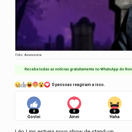
Foto: Assessoria
Receba todas as notícias gratuitamente no WhatsApp do Ron
0 pessoas reagiram a isso.
0
0
0
Gostei
Amei
Haha
Léo Lins estreia novo show de stand-up