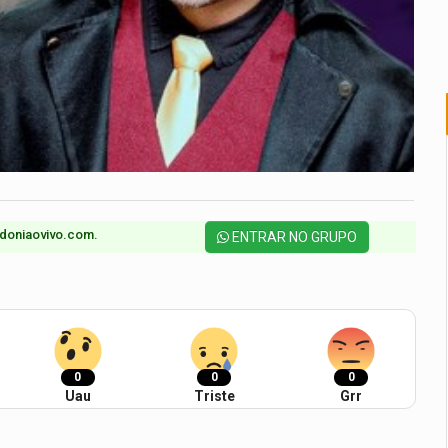
doniaovivo.com.​
ENTRAR NO GRUPO
0
0
0
Uau
Triste
Grr