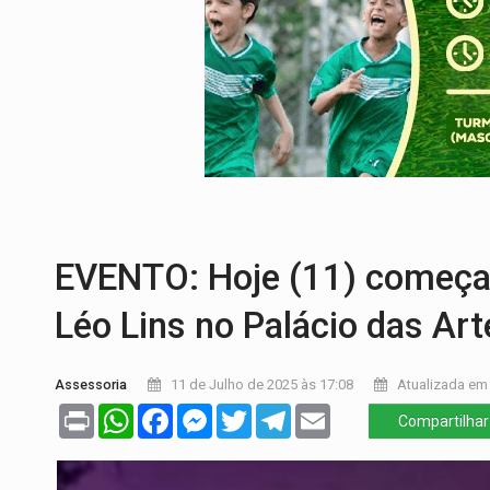
DEFESA:
Exército testa inovações no com
TEMAS SOCIOAMBIENTAIS:
Em Itapuã d
PREVISÃO:
Interior de Rondônia terá sáb
INFRAESTRUTURA:
Após quase 30 anos d
A ILHA:
Coreografia de Rondônia estreia 
TRÁGICO:
Pai do 'Xandy Motocross' mor
EVENTO: Hoje (11) começa
Léo Lins no Palácio das Art
Assessoria
11 de Julho de 2025 às 17:08
Atualizada em 
Print
WhatsApp
Facebook
Messenger
Twitter
Telegram
Email
Compartilhar