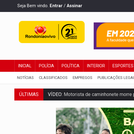
Seja Bem vindo.
Entrar
/
Assinar
INICIAL
POLÍCIA
POLÍTICA
INTERIOR
ESPORTES
NOTÍCIAS
CLASSIFICADOS
EMPREGOS
PUBLICAÇÕES LEGA
VÍDEO:
Motorista de caminhonete morre p
ÚLTIMAS
LAZER:
Seis lugares gratuitos para apro
VÍDEO:
FTICCO e Força Tática prendem 
INCLUSÃO:
Prefeitura fortalece parceri