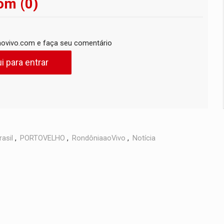
om (0)
ovivo.com e faça seu comentário
i para entrar
rasil
,
PORTOVELHO
,
RondôniaaoVivo
,
Notícia