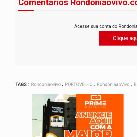
Comentários Rondoniaovivo.c
Acesse sua conta do Rondonia
Clique aqu
TAGS :
Rondoniaovivo
,
PORTOVELHO
,
RondôniaaoVivo
,
B