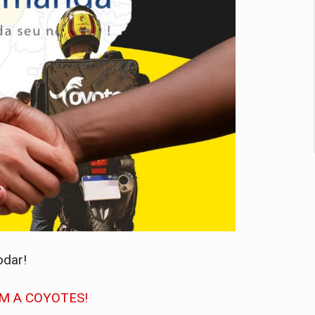
odar!
M A COYOTES!