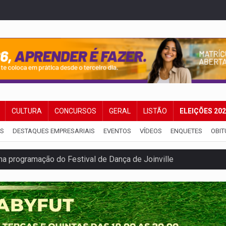
CULTURA
CONCURSOS
GERAL
LISTÃO
ELEIÇÕES 20
IS
DESTAQUES EMPRESARIAIS
EVENTOS
VÍDEOS
ENQUETES
OBIT
na programação do Festival de Dança de Joinville
rro de digitação' em declaração de patrimônio de R$ 29 mi
 pelo adicional de incentivo com efeitos retroativos
regão Eletrônico Nº 12/2026 - UASG 200095