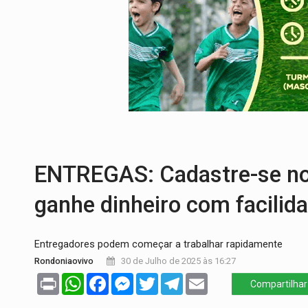
BR-364:
Polícia apreende mais de uma t
EMOCIONE:
PRESENTES: Confira os sort
VOVÔ LADRÃO:
Idoso é filmado furtando 
JUSTIÇA:
Comarca de Nova Mamoré terá se
ADAILTON FÚRIA:
Assessoria denuncia s
INFRAESTRUTURA:
Após quase 30 anos d
ENTREGAS: Cadastre-se no
ganhe dinheiro com facilid
Entregadores podem começar a trabalhar rapidamente
Rondoniaovivo
30 de Julho de 2025 às 16:27
Print
WhatsApp
Facebook
Messenger
Twitter
Telegram
Email
Compartilhar