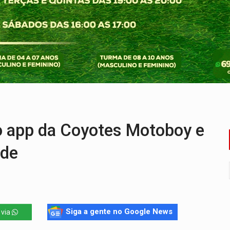
onelada de drogas em fundo falso de caminhão
eados na promoção de dia dos Pais
bicicleta na frente de comércio
u primeiro júri popular
uposto ataque com perfis falsos no Instagram
e espera, asfalto chega ao bairro Nova Esperança
 app da Coyotes Motoboy e
ade
Siga a gente no Google News
 via