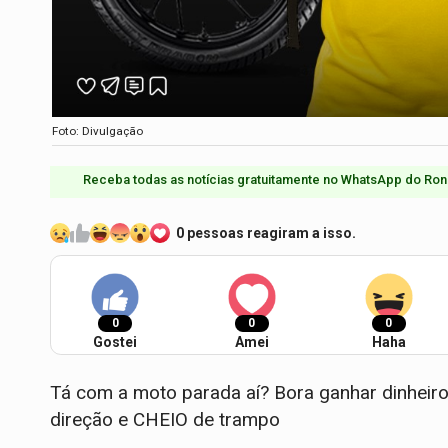
Foto: Divulgação
Receba todas as notícias gratuitamente no WhatsApp do Ron
0 pessoas reagiram a isso.
0
0
0
Gostei
Amei
Haha
Tá com a moto parada aí? Bora ganhar dinheir
direção e CHEIO de trampo