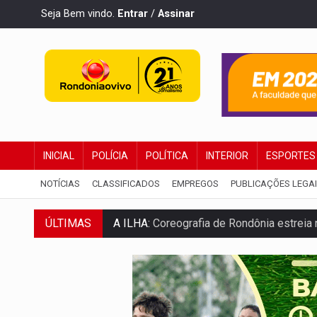
Seja Bem vindo.
Entrar
/
Assinar
INICIAL
POLÍCIA
POLÍTICA
INTERIOR
ESPORTES
NOTÍCIAS
CLASSIFICADOS
EMPREGOS
PUBLICAÇÕES LEGA
ÚLTIMAS
A ILHA:
Coreografia de Rondônia estreia 
ELEIÇÕES 2026:
Sgt. Mouza esclarece 'e
JUDICIÁRIO:
Sinjur parabeniza servidores
Publicação Legal:
AVISO DE LICITAÇÃO: P