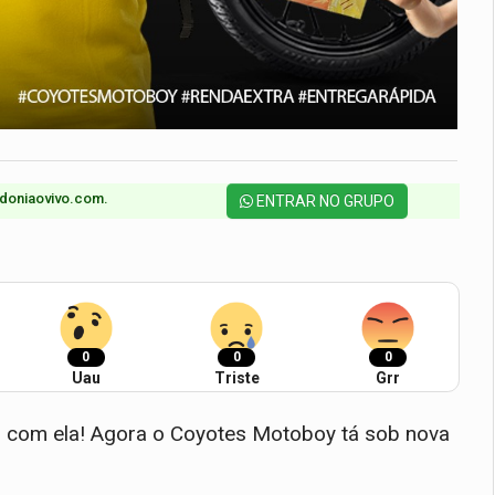
doniaovivo.com.​
ENTRAR NO GRUPO
0
0
0
Uau
Triste
Grr
o com ela! Agora o Coyotes Motoboy tá sob nova