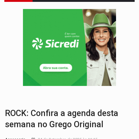
:
Anvisa libera venda de medicamentos pela Shopee, mas mantém 
MAIS RIGOR:
Nova lei endurece punição por abuso sexual contra crian
POLUIÇÃO E RISCOS:
Retirada de fiação irregular avança no país e em PVH p
VÍDEO:
Armado com machado, homem ameaça matar sobrinha grávida e com
TRIBUNAL DO CRIME:
Homem é espancado por facção criminosa 
VÍDEO:
Perseguição é registrada no shopping após colombiana furtar ce
LUDOPATIA:
Apostas online começam a afetar produtividade e rotina
VÍDEO:
Falso vendedor de salgados é preso por tráfico de drogas n
BATATA-DOCE E FRANGO:
Faça esse escondidinho e me convide
ROCK: Confira a agenda desta
semana no Grego Original