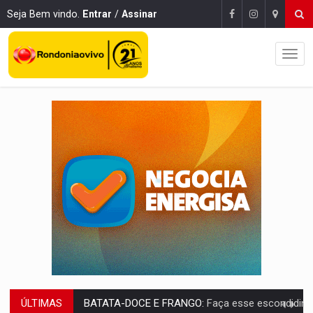
Seja Bem vindo.
Entrar
/
Assinar
ÚLTIMAS
BARREIRA NATURAL:
Desmate da Amazônia corta chuvas no Sul e ameaça produção