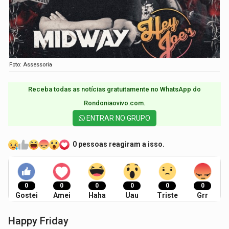
Foto: Assessoria
Receba todas as notícias gratuitamente no WhatsApp do
Rondoniaovivo.com.​
ENTRAR NO GRUPO
0 pessoas reagiram a isso.
0
0
0
0
0
0
Gostei
Amei
Haha
Uau
Triste
Grr
Happy Friday