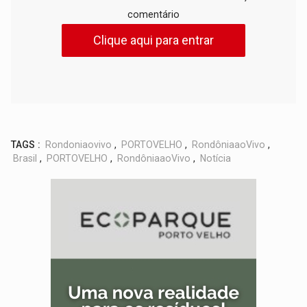
comentário
Clique aqui para entrar
TAGS :
Rondoniaovivo
,
PORTOVELHO
,
RondôniaaoVivo
,
Brasil
,
PORTOVELHO
,
RondôniaaoVivo
,
Notícia