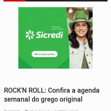
INCLUSÃO:
Prefeitura fortalece parceria com a APAE para ampliar ações v
DEFESA:
Exército testa inovações no combate a drones durante exerc
TEMAS SOCIOAMBIENTAIS:
Em Itapuã do Oeste, CINEMAZÔNIA leva cinema amazônico 
PREVISÃO:
Interior de Rondônia terá sábado (8) de calor intenso
INFRAESTRUTURA:
Após quase 30 anos de espera, asfalto chega ao bairr
A ILHA:
Coreografia de Rondônia estreia na programação do Festival de Dan
ELEIÇÕES 2026:
Sgt. Mouza esclarece 'erro de digitação' em declaração de patrim
VÍDEO:
Motorista de caminhonete morre preso às ferragens em colisão com
LAZER:
Seis lugares gratuitos para aproveitar o fim de semana e
ROCK'N ROLL: Confira a agenda
semanal do grego original