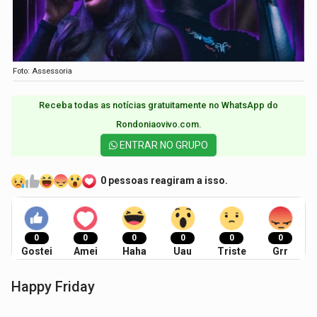
Foto: Assessoria
Receba todas as notícias gratuitamente no WhatsApp do
Rondoniaovivo.com.​
ENTRAR NO GRUPO
0 pessoas reagiram a isso.
0
0
0
0
0
0
Gostei
Amei
Haha
Uau
Triste
Grr
Happy Friday