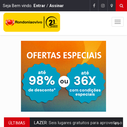
Seja Bem vindo.
Entrar
/
Assinar
ÚLTIMAS
VÍDEO:
FTICCO e Força Tática prendem membro do CV com arma e drogas em