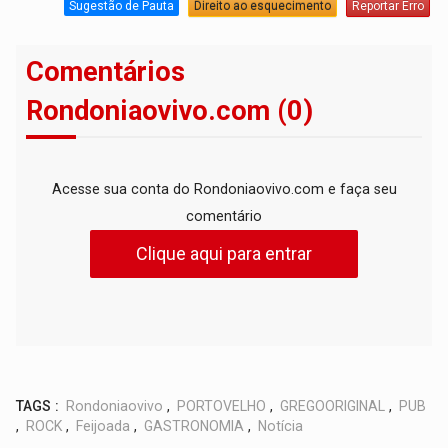
Sugestão de Pauta
Direito ao esquecimento
Reportar Erro
Comentários
Rondoniaovivo.com (0)
Acesse sua conta do Rondoniaovivo.com e faça seu
comentário
Clique aqui para entrar
TAGS :
Rondoniaovivo
,
PORTOVELHO
,
GREGOORIGINAL
,
PUB
,
ROCK
,
Feijoada
,
GASTRONOMIA
,
Notícia