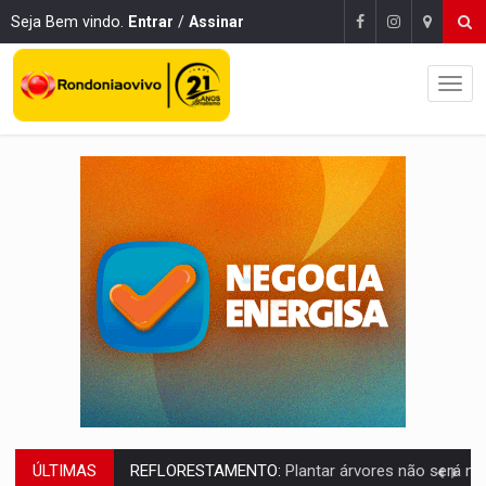
Seja Bem vindo.
Entrar
/
Assinar
ÚLTIMAS
OVNIS NA LUA:
Cientistas alertam para possível base secreta no satélite n