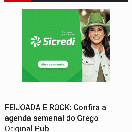
ACABOU COM PEUGEOT:
Incêndio destrói carro que era rebocado para oficina no
VÍDEO:
Ladrão é filmado furtando moto na frente do bar 
BOLSAS DE PESQUISA:
Iniciativa Amazônia+10 lança chamada para fortalecer cadeia
MATERIAL:
Brasil tem grandes reservas de urânio, mas produz pouco e impo
VÍDEO:
Serpente capturada na fábrica da Coca-Cola é devolvid
HOMENAGEM:
Cientistas cassados pelo AI-5 se tornam pesquisadores emér
VÍDEO:
Líder religioso é preso por abusar de fiéis sob pretexto de 'pro
LUDOPATIA:
Apostas online começam a afetar produtividade e rotina
REFLORESTAMENTO:
Plantar árvores não será mais suficiente para comprov
FEIJOADA E ROCK: Confira a
agenda semanal do Grego
Original Pub