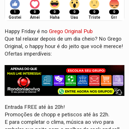
1
0
0
0
0
0
Gostei
Amei
Haha
Uau
Triste
Grr
Happy Friday é no
Grego Original Pub
Que tal relaxar depois de um dia cheio? No Grego
Original, o happy hour é do jeito que você merece!
Ofertas imperdíveis:
Entrada FREE até às 20h!
Promoções de chopp e petiscos até às 22h.
E para completar o clima, música ao vivo para