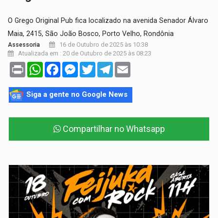
O Grego Original Pub fica localizado na avenida Senador Álvaro
Maia, 2415, São João Bosco, Porto Velho, Rondônia
16 de Outubro de 2025 às 10:38
Assessoria
Atualizada em : 20 de Outubro de 2025 às 08:23
Print
WhatsApp
Facebook
Messenger
Twitter
Telegram
Email
Siga a gente no Google News
Compartilhar no Whatsapp