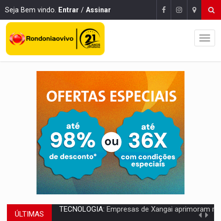
Seja Bem vindo.
Entrar
/
Assinar
ÚLTIMAS
PROTEGE A TERRA:
China descobre como explodir asteroide com bomba n