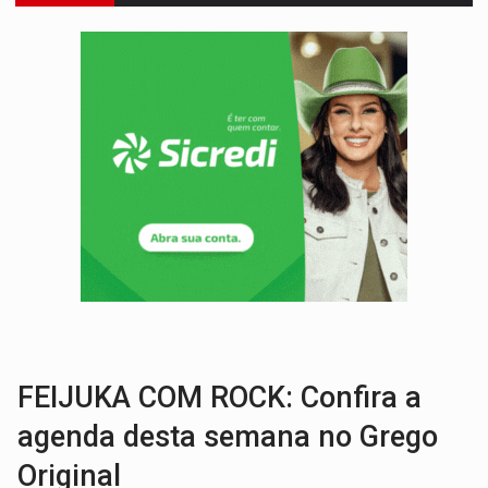
VÍDEO:
Motociclista morre após bater na traseira de camin
PARECE UM NUGGET:
Essa receita com frango virou o meu ja
EMPREENDEDORISMO:
7 negócios que podem começar com pouco dinheiro e vi
GIGANTE DA AMÉRICA:
Brasil reúne dimensão continental e posição estratégic
INDEPENDÊNCIA:
10 dicas importantes para quem quer mo
VARCENA:
Cientistas descobrem nova espécie de rã em florestas alagada
BARGANHA:
Vai comprar celular usado? Veja como consultar o a
AMOR PERDIDO DÓI:
Luto amoroso não tem prazo, mas exige aten
TECNOLOGIA:
Empresas de Xangai aprimoram robôs de IA incorporada em 
FEIJUKA COM ROCK: Confira a
agenda desta semana no Grego
Original