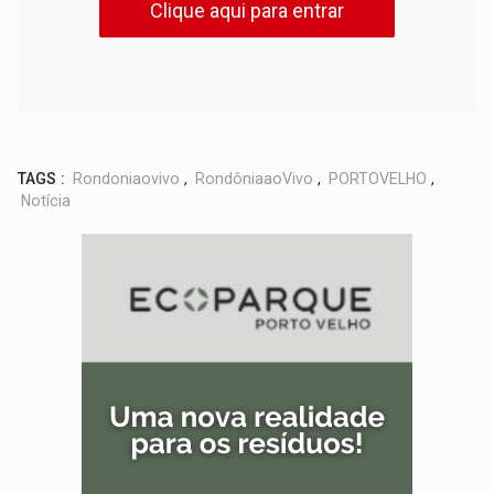
Clique aqui para entrar
TAGS :
Rondoniaovivo
,
RondôniaaoVivo
,
PORTOVELHO
,
Notícia