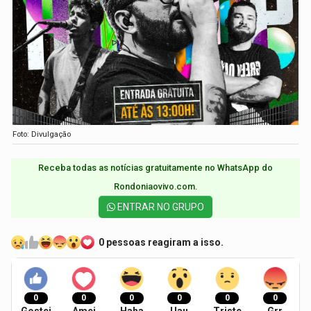
Foto: Divulgação
Receba todas as notícias gratuitamente no WhatsApp do
Rondoniaovivo.com.​
ENTRAR NO GRUPO
0 pessoas reagiram a isso.
0
0
0
0
0
0