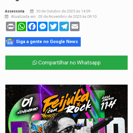
30 de Outubro de 2025 às 14:09
Assessoria
Atualizada em : 03 de Novembro de 2025 às 09:10
Print
WhatsApp
Facebook
Messenger
Twitter
Telegram
Email
Siga a gente no Google News
Compartilhar no Whatsapp