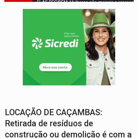
NO CARRO:
Homem é preso com pistola 9mm durante abordagem da Força Tát
TRÁGICO:
Pai do 'Xandy Motocross' morre em acidente
VÍDEO:
Motorista de caminhonete morre preso às ferragens em colisão com
LAZER:
Seis lugares gratuitos para aproveitar o fim de semana e
VÍDEO:
FTICCO e Força Tática prendem membro do CV com arma e drogas em
INCLUSÃO:
Prefeitura fortalece parceria com a APAE para ampliar ações v
DEFESA:
Exército testa inovações no combate a drones durante exerc
POSSESSÃO DE DEBORAH LOGAN:
Terror mistura mistério e filmagens quase
TRANSPARÊNCIA:
TCE reúne candidatos ao Governo e apresenta diagnó
LOCAÇÃO DE CAÇAMBAS:
Retirada de resíduos de
construção ou demolição é com a