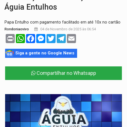
Águia Entulhos
Papa Entulho com pagamento facilitado em até 10x no cartão
04 de Novembro de 2025 às 06:54
Rondoniaovivo
Print
WhatsApp
Facebook
Messenger
Twitter
Telegram
Email
Siga a gente no Google News
Compartilhar no Whatsapp