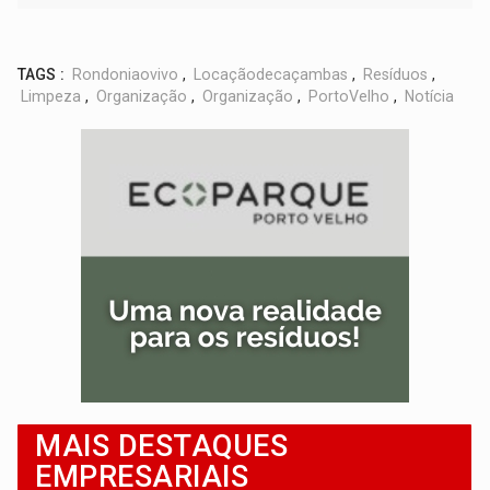
TAGS :
Rondoniaovivo
,
Locaçãodecaçambas
,
Resíduos
,
Limpeza
,
Organização
,
Organização
,
PortoVelho
,
Notícia
MAIS DESTAQUES
EMPRESARIAIS