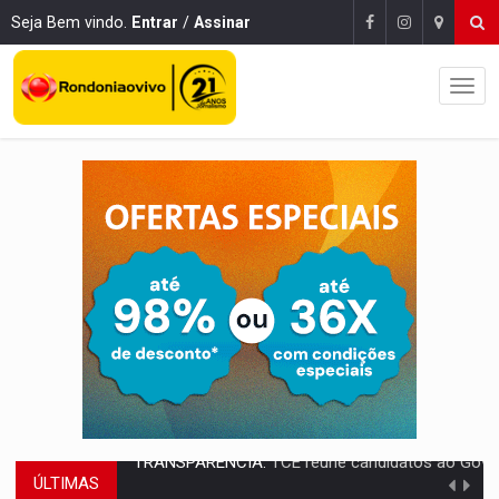
Seja Bem vindo.
Entrar
/
Assinar
ÚLTIMAS
ELAS DECIDEM:
Mulheres são maioria e representam 52% do eleitorado de 