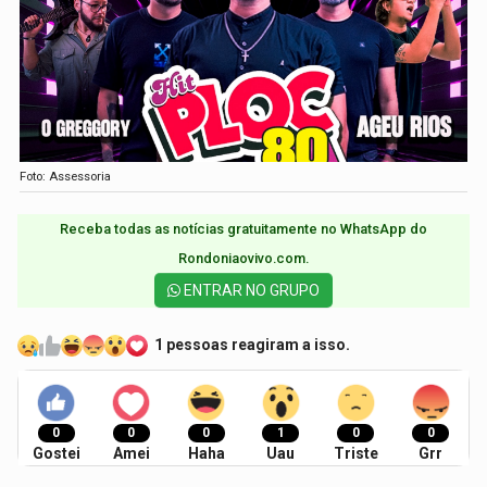
Foto: Assessoria
Receba todas as notícias gratuitamente no WhatsApp do
Rondoniaovivo.com.​
ENTRAR NO GRUPO
1 pessoas reagiram a isso.
0
0
0
1
0
0
Gostei
Amei
Haha
Uau
Triste
Grr