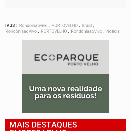
TAGS :
Rondoniaovivo
,
PORTOVELHO
,
Brasil
,
RondôniaaoVivo
,
PORTOVELHO
,
RondôniaaoVivo
,
Notícia
MAIS DESTAQUES