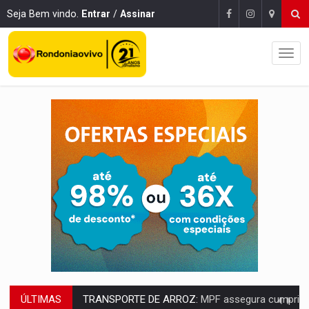
Seja Bem vindo.
Entrar
/
Assinar
ÚLTIMAS
DEEPFAKE:
Sancionada lei contra violência sexual infantil na inte