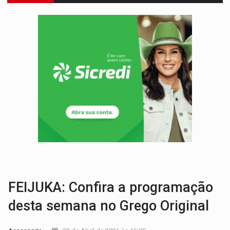
COLEGIADO:
Brasil e Rússia discutem energia nuclear, defesa e ciênc
URGENTE:
Colisão entre caminhão e carro deixa quatro mortos e um em est
ENCONTRO:
Amazônia Negra ganha projeção nacional com participação de M
PREVISÃO:
Porto Velho tem chances de chuvas isoladas nesta se
SINDICATOS UNIDOS:
Assembleia Geral delibera greve da educação municip
PROCESSO SELETIVO:
Rondoniaovivo abre oficina de Comunicação com oportunidade
AGOSTO LILÁS:
MPRO lança de portal e promove reflexão sobre trajetória da Le
TRAGÉDIA:
Sobe para cinco o número de mortos em colisão entre carreta e Fia
TRANSPORTE DE ARROZ:
MPF assegura cumprimento da legislação sobre transporte d
FEIJUKA: Confira a programação
desta semana no Grego Original