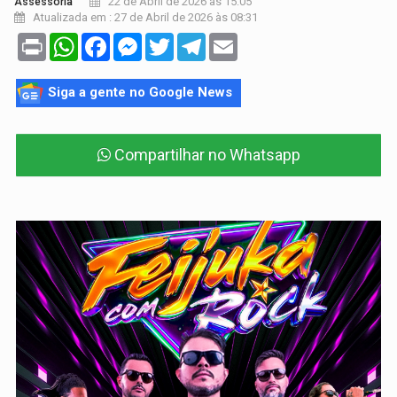
22 de Abril de 2026 às 15:05
Assessoria
Atualizada em : 27 de Abril de 2026 às 08:31
Print
WhatsApp
Facebook
Messenger
Twitter
Telegram
Email
Siga a gente no Google News
Compartilhar no Whatsapp