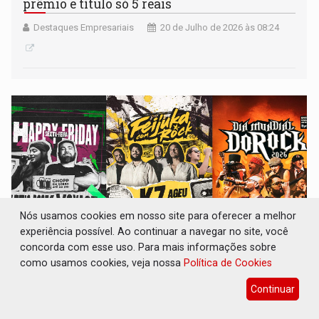
prêmio e título só 5 reais
Destaques Empresariais
20 de Julho de 2026 às 08:24
Nós usamos cookies em nosso site para oferecer a melhor
experiência possível. Ao continuar a navegar no site, você
concorda com esse uso. Para mais informações sobre
como usamos cookies, veja nossa
Política de Cookies
ROCK ROLL: Um fim de semana para celebrar
a música no Grego Original Pub
Continuar
Destaques Empresariais
16 de Julho de 2026 às 09:11