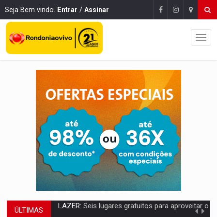
Seja Bem vindo.
Entrar
/
Assinar
ÚLTIMAS
VÍDEO:
FTICCO e Força Tática prendem membro do CV com arma e drogas em