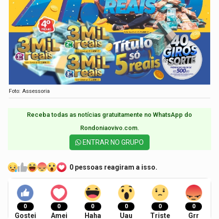
Foto: Assessoria
Receba todas as notícias gratuitamente no WhatsApp do
Rondoniaovivo.com.​
ENTRAR NO GRUPO
0 pessoas reagiram a isso.
0
0
0
0
0
0
Gostei
Amei
Haha
Uau
Triste
Grr