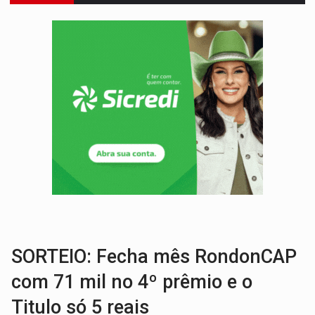
INCLUSÃO:
Prefeitura fortalece parceria com a APAE para ampliar ações v
DEFESA:
Exército testa inovações no combate a drones durante exerc
TEMAS SOCIOAMBIENTAIS:
Em Itapuã do Oeste, CINEMAZÔNIA leva cinema amazônico 
PREVISÃO:
Interior de Rondônia terá sábado (8) de calor intenso
INFRAESTRUTURA:
Após quase 30 anos de espera, asfalto chega ao bairr
A ILHA:
Coreografia de Rondônia estreia na programação do Festival de Dan
ELEIÇÕES 2026:
Sgt. Mouza esclarece 'erro de digitação' em declaração de patrim
VÍDEO:
Motorista de caminhonete morre preso às ferragens em colisão com
LAZER:
Seis lugares gratuitos para aproveitar o fim de semana e
SORTEIO: Fecha mês RondonCAP
com 71 mil no 4º prêmio e o
Titulo só 5 reais