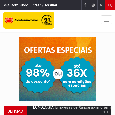
Seja Bem vindo.
Entrar
/
Assinar
ÚLTIMAS
PROTEGE A TERRA:
China descobre como explodir asteroide com bomba n