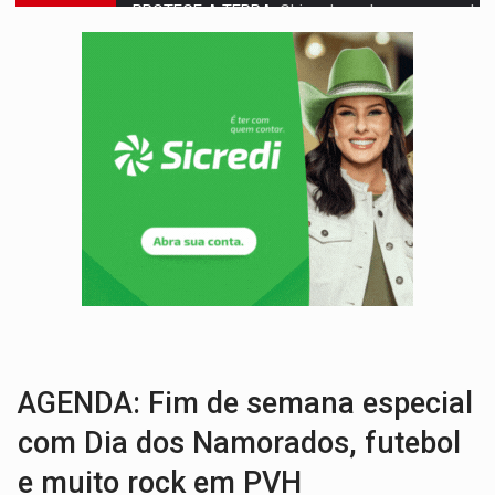
VÍDEO:
Motociclista morre após bater na traseira de camin
PARECE UM NUGGET:
Essa receita com frango virou o meu ja
EMPREENDEDORISMO:
7 negócios que podem começar com pouco dinheiro e vi
GIGANTE DA AMÉRICA:
Brasil reúne dimensão continental e posição estratégic
INDEPENDÊNCIA:
10 dicas importantes para quem quer mo
VARCENA:
Cientistas descobrem nova espécie de rã em florestas alagada
BARGANHA:
Vai comprar celular usado? Veja como consultar o a
AMOR PERDIDO DÓI:
Luto amoroso não tem prazo, mas exige aten
TECNOLOGIA:
Empresas de Xangai aprimoram robôs de IA incorporada em 
AGENDA: Fim de semana especial
com Dia dos Namorados, futebol
e muito rock em PVH