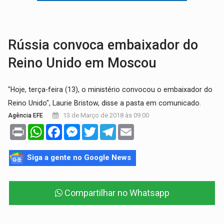
VÍDEO:
Armado com machado, homem ameaça matar sobrinha grávida e com
TRIBUNAL DO CRIME:
Homem é espancado por facção criminosa 
Rússia convoca embaixador do
Reino Unido em Moscou
"Hoje, terça-feira (13), o ministério convocou o embaixador do
Reino Unido", Laurie Bristow, disse a pasta em comunicado.
13 de Março de 2018 às 09:00
Agência EFE
Print
WhatsApp
Facebook
Messenger
Twitter
Telegram
Email
Siga a gente no Google News
Compartilhar no Whatsapp