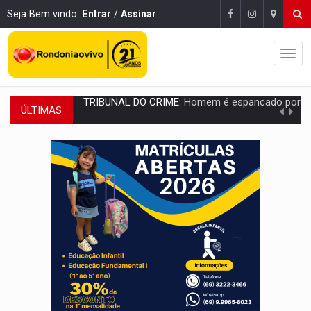
Seja Bem vindo.
Entrar
/
Assinar
ÚLTIMAS
VÍDEO:
Perseguição é registrada no shopping após colombiana furtar ce
LUDOPATIA:
Apostas online começam a afetar produtividade e rotina
REFLORESTAMENTO:
Plantar árvores não será mais suficiente para comprov
OVNIS NA LUA:
Cientistas alertam para possível base secreta no satélite n
ACABOU COM PEUGEOT:
Incêndio destrói carro que era rebocado para oficina no
VÍDEO:
Ladrão é filmado furtando moto na frente do bar 
BOLSAS DE PESQUISA:
Iniciativa Amazônia+10 lança chamada para fortalecer cadeia
MATERIAL:
Brasil tem grandes reservas de urânio, mas produz pouco e impo