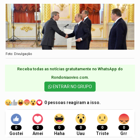
Foto: Divulgação
Receba todas as notícias gratuitamente no WhatsApp do
Rondoniaovivo.com.​
ENTRAR NO GRUPO
0 pessoas reagiram a isso.
0
0
0
0
0
0
Gostei
Amei
Haha
Uau
Triste
Grr