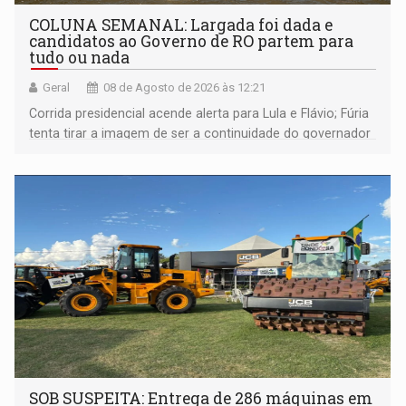
COLUNA SEMANAL: Largada foi dada e
candidatos ao Governo de RO partem para
tudo ou nada
Geral
08 de Agosto de 2026 às 12:21
Corrida presidencial acende alerta para Lula e Flávio; Fúria
tenta tirar a imagem de ser a continuidade do governador
Marcos Rocha; ex-prefeito Hildon Chaves parece ainda
não ter entrado no modo eleição; ABAV faz evento em
Porto Velho
SOB SUSPEITA: Entrega de 286 máquinas em