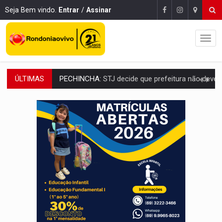
Seja Bem vindo.
Entrar
/
Assinar
ÚLTIMAS
CAPOTAMENTO:
Motorista causa grave acidente com HR-V e f
VÍDEO:
Falso vendedor de salgados é preso por tráfico de drogas n
BATATA-DOCE E FRANGO:
Faça esse escondidinho e me convide
BARREIRA NATURAL:
Desmate da Amazônia corta chuvas no Sul e ameaça produção
:
Anvisa libera venda de medicamentos pela Shopee, mas mantém 
MAIS RIGOR:
Nova lei endurece punição por abuso sexual contra crian
POLUIÇÃO E RISCOS:
Retirada de fiação irregular avança no país e em PVH p
VÍDEO:
Armado com machado, homem ameaça matar sobrinha grávida e com