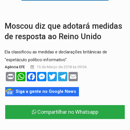
DIA DOS PAIS:
Foragido por latrocínio é preso após levar filho de dois anos p
PECHINCHA:
STJ decide que prefeitura não deve indenizar comprador de 
Moscou diz que adotará medidas
de resposta ao Reino Unido
Ela classificou as medidas e declarações britânicas de
"espetáculo político-informativo"
15 de Março de 2018 às 09:04
Agência EFE
Print
WhatsApp
Facebook
Messenger
Twitter
Telegram
Email
Siga a gente no Google News
Compartilhar no Whatsapp