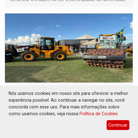
Marcos Rocha; ex-prefeito Hildon Chaves parece ainda
não ter entrado no modo eleição; ABAV faz evento em
Porto Velho
SOB SUSPEITA: Entrega de 286 máquinas em
Nós usamos cookies em nosso site para oferecer a melhor
Rondônia coincide com investigação sob
sigilo
experiência possível. Ao continuar a navegar no site, você
concorda com esse uso. Para mais informações sobre
Geral
08 de Agosto de 2026 às 11:14
como usamos cookies, veja nossa
Política de Cookies
Maquinário foi comprado com emendas parlamentares e
Continuar
foram entregues na Rondônia Rural Show