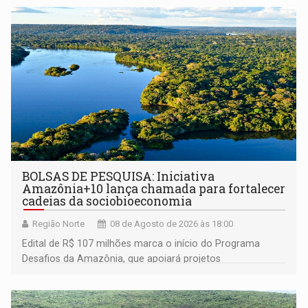
BOLSAS DE PESQUISA: Iniciativa
Amazônia+10 lança chamada para fortalecer
cadeias da sociobioeconomia
Região Norte
08 de Agosto de 2026 às 18:00
Edital de R$ 107 milhões marca o início do Programa
Desafios da Amazônia, que apoiará projetos
desenvolvidos por redes de pesquisa e inovação. A
submissão de pré-propostas poderá ser feita até 1º de
setembro