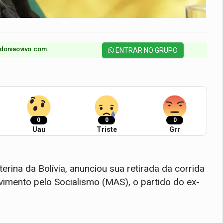
doniaovivo.com.​
ENTRAR NO GRUPO
0
0
0
Uau
Triste
Grr
rina da Bolívia, anunciou sua retirada da corrida
vimento pelo Socialismo (MAS), o partido do ex-