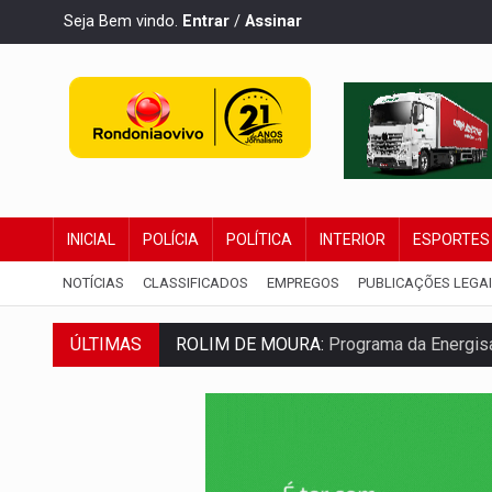
Seja Bem vindo.
Entrar
/
Assinar
INICIAL
POLÍCIA
POLÍTICA
INTERIOR
ESPORTES
NOTÍCIAS
CLASSIFICADOS
EMPREGOS
PUBLICAÇÕES LEGA
ROLIM DE MOURA:
Programa da Energisa
ÚLTIMAS
VIOLÊNCIA VICÁRIA:
MPRO obtém conden
INDISPONÍVEL:
Transparência do Cindero
AMPLIAÇÃO:
IGs de Rondônia entram em 
URGENTE:
Acidente envolve cinco veícu