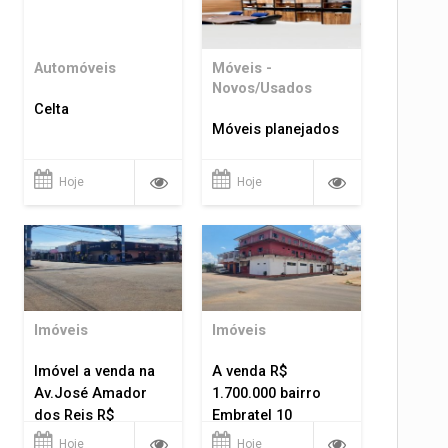
Automóveis
Móveis -
Novos/Usados
Celta
Móveis planejados
Hoje
Hoje
Imóveis
Imóveis
Imóvel a venda na
A venda R$
Av.José Amador
1.700.000 bairro
dos Reis R$
Embratel 10
1.400.000
apartamentos!
Hoje
Hoje