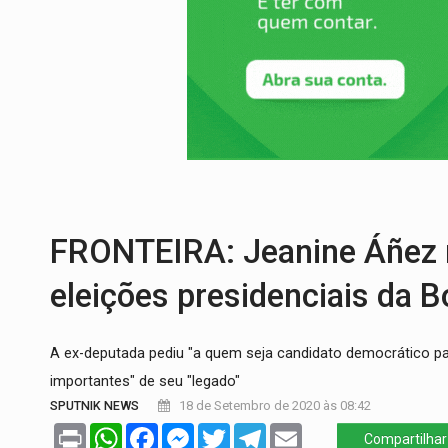
EDUCAÇÃO:
Corumbiara lidera Ideb 2025
COMPETIÇÕES:
Joer 2026 inicia fases re
PERIGO:
Moradores denunciam escuridão 
COLIGAÇÃO:
Reabertura de ação no TSE 
REGULARIZAÇÃO:
Refis 2026 segue até o
FRONTEIRA: Jeanine Áñez r
eleições presidenciais da Bo
A ex-deputada pediu "a quem seja candidato democrático pa
importantes" de seu "legado"
SPUTNIK NEWS
18 de Setembro de 2020 às 08:42
Print
WhatsApp
Facebook
Messenger
Twitter
Telegram
Email
Compartilhar