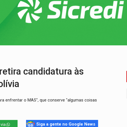
 entre redes municipais de Rondônia
gionais e reúne mais de 7,3 mil participantes
e insegurança na Estrada dos Periquitos
pode resultar em cassação de prefeita de Pimenta Bueno
 fim do ano para regularização de débitos
etira candidatura às
lívia
ra enfrentar o MAS", que conserve "algumas coisas
Siga a gente no Google News
 via