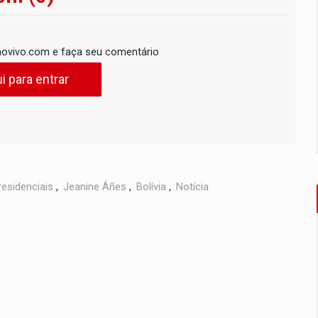
ovivo.com e faça seu comentário
i para entrar
residenciais
,
Jeanine Áñes
,
Bolívia
,
Notícia