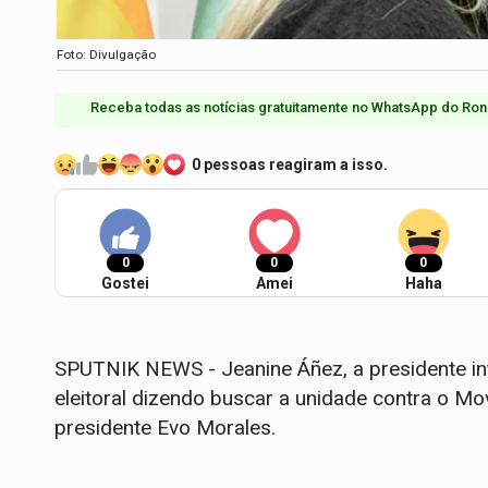
Foto: Divulgação
Receba todas as notícias gratuitamente no WhatsApp do Ron
0 pessoas reagiram a isso.
0
0
0
Gostei
Amei
Haha
SPUTNIK NEWS - Jeanine Áñez, a presidente inte
eleitoral dizendo buscar a unidade contra o Mo
presidente Evo Morales.