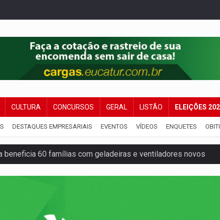
CULTURA
CONCURSOS
GERAL
LISTÃO
ELEIÇÕES 20
IS
DESTAQUES EMPRESARIAIS
EVENTOS
VÍDEOS
ENQUETES
OBIT
 beneficia 60 famílias com geladeiras e ventiladores novos
ação de réu a 21 anos de prisão em Espigão do Oeste
ndônia apresenta indisponibilidade com erro 451
programa internacional para acelerar negócios
los em obra de recapeamento na BR-364