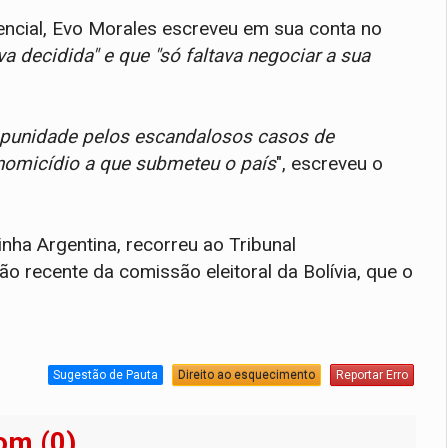
encial, Evo Morales escreveu em sua conta no
a decidida" e que "só faltava negociar a sua
impunidade pelos escandalosos casos de
onomicídio a que submeteu o país
", escreveu o
inha Argentina, recorreu ao Tribunal
o recente da comissão eleitoral da Bolívia, que o
Sugestão de Pauta
Direito ao esquecimento
Reportar Erro
om (0)