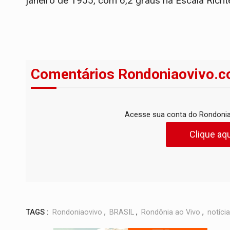
janeiro de 1955, com 6,2 graus na Escala Richte
Comentários Rondoniaovivo.c
Acesse sua conta do Rondonia
Clique aqu
TAGS :
Rondoniaovivo
,
BRASIL
,
Rondônia ao Vivo
,
notícia