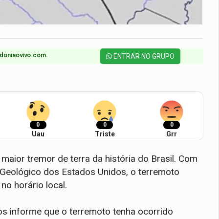
doniaovivo.com.​
ENTRAR NO GRUPO
0
0
0
Uau
Triste
Grr
 maior tremor de terra da história do Brasil. Com
o Geológico dos Estados Unidos, o terremoto
no horário local.
s informe que o terremoto tenha ocorrido