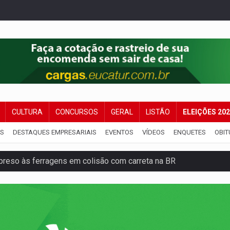
CULTURA
CONCURSOS
GERAL
LISTÃO
ELEIÇÕES 20
IS
DESTAQUES EMPRESARIAIS
EVENTOS
VÍDEOS
ENQUETES
OBIT
reso às ferragens em colisão com carreta na BR
veitar o fim de semana em Porto Velho
membro do CV com arma e drogas em boca de fumo
a com a APAE para ampliar ações voltadas a PCD's