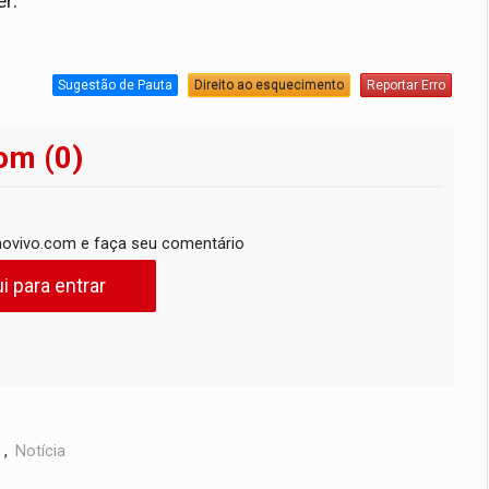
r.
Sugestão de Pauta
Direito ao esquecimento
Reportar Erro
om (0)
ovivo.com e faça seu comentário
i para entrar
,
Notícia