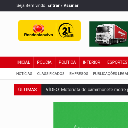
Seja Bem vindo.
Entrar
/
Assinar
INICIAL
POLÍCIA
POLÍTICA
INTERIOR
ESPORTES
NOTÍCIAS
CLASSIFICADOS
EMPREGOS
PUBLICAÇÕES LEGA
VÍDEO:
Motorista de caminhonete morre p
ÚLTIMAS
LAZER:
Seis lugares gratuitos para apro
VÍDEO:
FTICCO e Força Tática prendem 
INCLUSÃO:
Prefeitura fortalece parceri