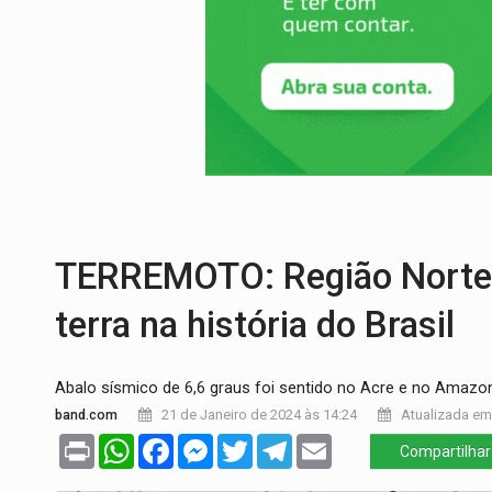
DEFESA:
Exército testa inovações no com
TEMAS SOCIOAMBIENTAIS:
Em Itapuã d
PREVISÃO:
Interior de Rondônia terá sáb
INFRAESTRUTURA:
Após quase 30 anos d
A ILHA:
Coreografia de Rondônia estreia 
TRÁGICO:
Pai do 'Xandy Motocross' mor
TERREMOTO: Região Norte r
terra na história do Brasil
Abalo sísmico de 6,6 graus foi sentido no Acre e no Amazo
band.com
21 de Janeiro de 2024 às 14:24
Atualizada em 
Print
WhatsApp
Facebook
Messenger
Twitter
Telegram
Email
Compartilhar