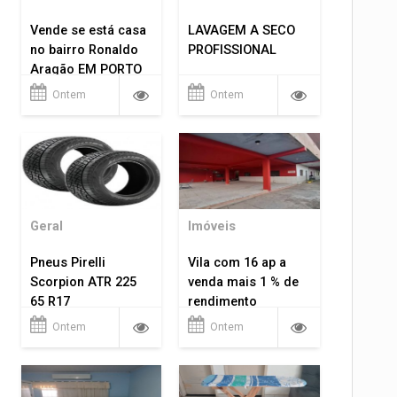
Vende se está casa
LAVAGEM A SECO
no bairro Ronaldo
PROFISSIONAL
Aragão EM PORTO
VELHO RO.
Ontem
Ontem
Geral
Imóveis
Pneus Pirelli
Vila com 16 ap a
Scorpion ATR 225
venda mais 1 % de
65 R17
rendimento
Ontem
Ontem