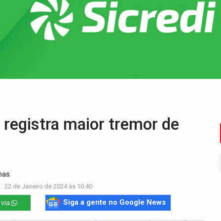
bate a drones durante exercício antiaéreo
o Oeste, CINEMAZÔNIA leva cinema amazônico a estudantes na
ado (8) de calor intenso e tempo firme
e espera, asfalto chega ao bairro Nova Esperança
na programação do Festival de Dança de Joinville
re em acidente na BR-364
egistra maior tremor de
nas
: 22 de Janeiro de 2024 às 10:40
Siga a gente no Google News
 via