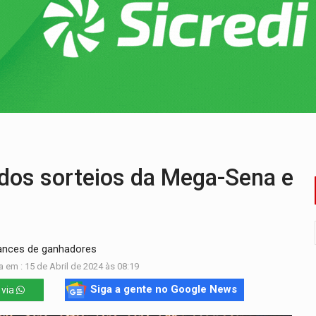
 vítimas de acidente na BR-364, entre elas uma criança
ardar armas de facção é preso com revólveres e espingardas
mortos em colisão entre carreta e Fiat Uno na BR-364
umprimento da legislação sobre transporte de cargas por em
ida ao Senado as contas ficaram mais difíceis
dez mortos em cinco dias na Bolívia
 dos sorteios da Mega-Sena e
ances de ganhadores
 em : 15 de Abril de 2024 às 08:19
Siga a gente no Google News
 via