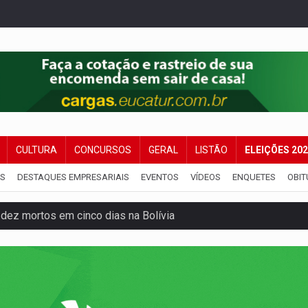
CULTURA
CONCURSOS
GERAL
LISTÃO
ELEIÇÕES 20
IS
DESTAQUES EMPRESARIAIS
EVENTOS
VÍDEOS
ENQUETES
OBIT
 de multivacinação para crianças e adolescentes
der faccionados que atacaram provedores de internet
ntra o Crime apreende quase meia tonelada de maconha
rantir água potável para comunidades do Baixo Madeira