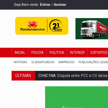
Seja Bem vindo.
Entrar
/
Assinar
INICIAL
POLÍCIA
POLÍTICA
INTERIOR
ESPORTES
NOTÍCIAS
CLASSIFICADOS
EMPREGOS
PUBLICAÇÕES LEGA
ÚLTIMAS
IMUNIZAÇÃO:
Prefeitura inicia campanha
QUIRINUS:
Draco faz operação para pren
TRAFICANTE PRESO:
Operação Brasil Co
SUPER EL NIÑO:
Trabalho inédito vai ga