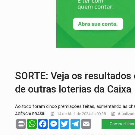
FAMÍLIA MORREU:
Identificadas as cinco
BRASIL CONTRA O CRIME:
Acusado de gu
TRAGÉDIA:
Sobe para cinco o número de 
TRANSPORTE DE ARROZ:
MPF assegura c
CONTA DIFÍCIL:
Com as novidades na corr
CH4C1NA:
Disputa entre PCC e CV deixa 
SORTE: Veja os resultados
de outras loterias da Caixa
Ao todo foram cinco premiações feitas, aumentando as ch
AGÊNCIA BRASIL
14 de Abril de 2024 às 09:38
Atualizada
Print
WhatsApp
Facebook
Messenger
Twitter
Telegram
Email
Compartilhar