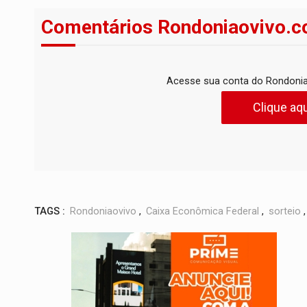
Comentários Rondoniaovivo.c
Acesse sua conta do Rondonia
Clique aqu
TAGS :
Rondoniaovivo
,
Caixa Econômica Federal
,
sorteio