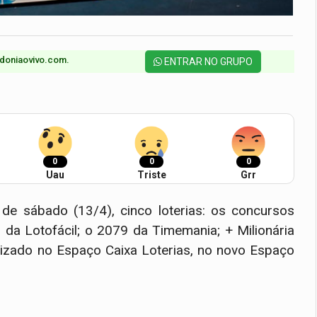
doniaovivo.com.​
ENTRAR NO GRUPO
0
0
0
Uau
Triste
Grr
 de sábado (13/4), cinco loterias: os concursos
da Lotofácil; o 2079 da Timemania; + Milionária
alizado no Espaço Caixa Loterias, no novo Espaço