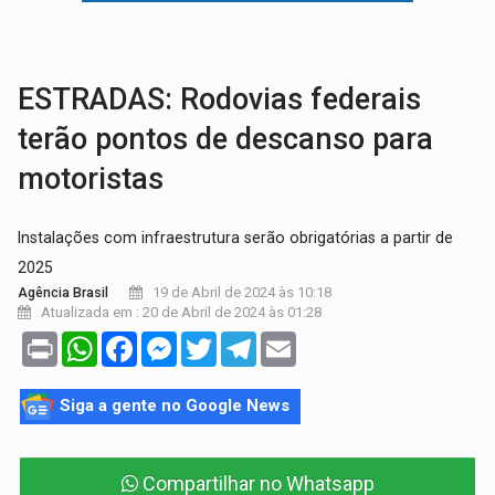
AMOR PERDIDO DÓI:
Luto amoroso não tem prazo, mas exige aten
TECNOLOGIA:
Empresas de Xangai aprimoram robôs de IA incorporada em 
ESTRADAS: Rodovias federais
terão pontos de descanso para
motoristas
Instalações com infraestrutura serão obrigatórias a partir de
2025
19 de Abril de 2024 às 10:18
Agência Brasil
Atualizada em : 20 de Abril de 2024 às 01:28
Print
WhatsApp
Facebook
Messenger
Twitter
Telegram
Email
Siga a gente no Google News
Compartilhar no Whatsapp