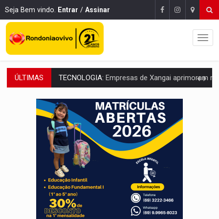
Seja Bem vindo.
Entrar
/
Assinar
ÚLTIMAS
PROTEGE A TERRA:
China descobre como explodir asteroide com bomba n
VÍDEO:
Motociclista morre após bater na traseira de camin
PARECE UM NUGGET:
Essa receita com frango virou o meu ja
EMPREENDEDORISMO:
7 negócios que podem começar com pouco dinheiro e vi
GIGANTE DA AMÉRICA:
Brasil reúne dimensão continental e posição estratégic
INDEPENDÊNCIA:
10 dicas importantes para quem quer mo
VARCENA:
Cientistas descobrem nova espécie de rã em florestas alagada
BARGANHA:
Vai comprar celular usado? Veja como consultar o a