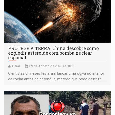
PROTEGE A TERRA: China descobre como
explodir asteroide com bomba nuclear
espacial
Geral
09 de Agosto de 2026 às 18:00
Cientistas chineses testaram lançar uma ogiva no interior
da rocha antes de detoná-la, método que pode destruir
corpos capazes de ameaçar a Terra