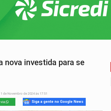
enunciado por transmitir HIV a quatro mulheres
flagra a terceira fase da Operação Contemplados
que recebeu R$ 12 mi em emendas estão no mesmo endereço
oral manda tirar vídeo com suposta deepfake do ar em RO
a é preso durante operação policial
nova investida para se
11 de Novembro de 2024 às 17:51
Siga a gente no Google News
 via