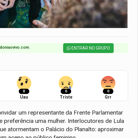
doniaovivo.com.​
ENTRAR NO GRUPO
0
0
0
Uau
Triste
Grr
 convidar um representante da Frente Parlamentar
 preferência uma mulher. Interlocutores de Lula
que atormentam o Palácio do Planalto: aproximar
um aceno ao público feminino.