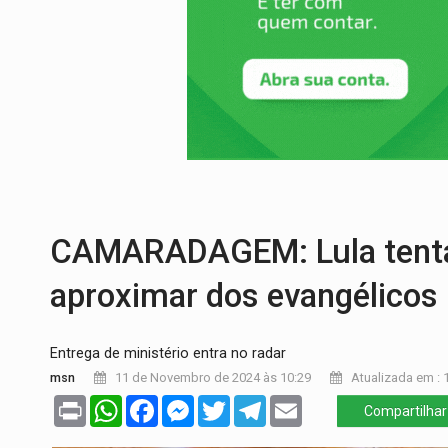
SOB INVESTIGAÇÃO:
Dentista de PVH é d
ESQUEMA DE FRAUDES:
Polícia Civil de
ASSESSOR FLAGRADO:
Empresa e ONG 
INFLUENCIARIA ELEIÇÕES:
Justiça Eleit
VULGO 'UNIÃO':
Chefe de facção criminos
CAMARADAGEM: Lula tenta 
aproximar dos evangélicos
Entrega de ministério entra no radar
msn
11 de Novembro de 2024 às 10:29
Atualizada em : 
Print
WhatsApp
Facebook
Messenger
Twitter
Telegram
Email
Compartilhar