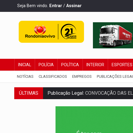
Seja Bem vindo.
Entrar
/
Assinar
INICIAL
POLÍCIA
POLÍTICA
INTERIOR
ESPORTES
NOTÍCIAS
CLASSIFICADOS
EMPREGOS
PUBLICAÇÕES LEGA
Publicação Legal:
CONVOCAÇÃO DAS ELE
ÚLTIMAS
RO EMPREENDEDORA:
2ª edição da feir
FORTALECIMENTO:
Contratação de novos
URGENTE:
Condutor de carro avança cruz
'OS OLHOS DO BRASIL':
Emanuel Neri tr