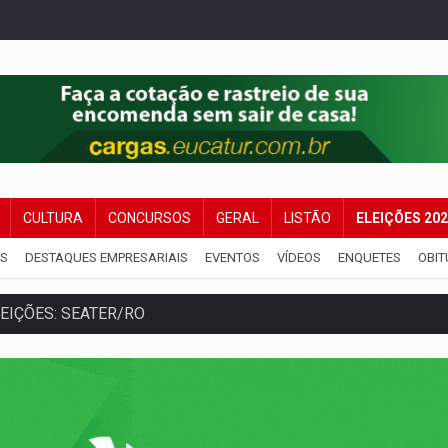
CULTURA
CONCURSOS
GERAL
LISTÃO
ELEIÇÕES 20
IS
DESTAQUES EMPRESARIAIS
EVENTOS
VÍDEOS
ENQUETES
OBIT
IÇÕES: SEATER/RO
a começa nesta quinta-feira (6) no Espaço Alternativo
 servidores reforça equipes do Cad Único nos Cras de PVH
amento e deixa motociclista com fratura
ansforma indignação e esperança em rock no seu novo single