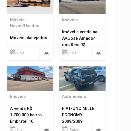
Móveis -
Imóveis
Novos/Usados
Imóvel a venda na
Móveis planejados
Av.José Amador
dos Reis R$
1.400.000
Hoje
Hoje
Imóveis
Automóveis
A venda R$
FIAT/UNO MILLE
1.700.000 bairro
ECONOMY
Embratel 10
2009/2009
apartamentos!
Hoje
Ontem