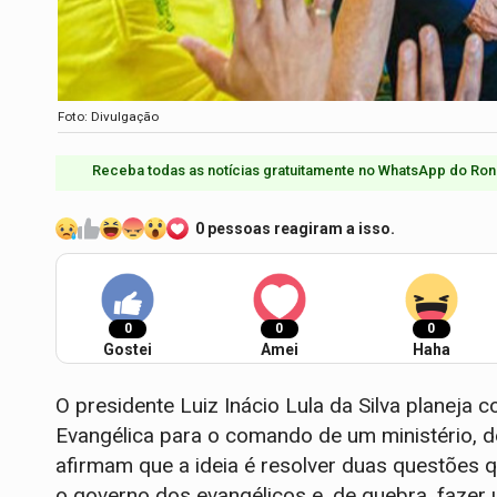
Foto: Divulgação
Receba todas as notícias gratuitamente no WhatsApp do Ron
0 pessoas reagiram a isso.
0
0
0
Gostei
Amei
Haha
O presidente Luiz Inácio Lula da Silva planeja
Evangélica para o comando de um ministério, de
afirmam que a ideia é resolver duas questões 
o governo dos evangélicos e, de quebra, fazer 