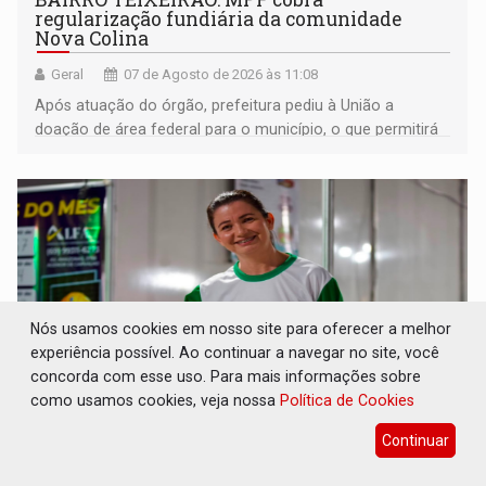
regularização fundiária da comunidade
Nova Colina
Geral
07 de Agosto de 2026 às 11:08
Após atuação do órgão, prefeitura pediu à União a
doação de área federal para o município, o que permitirá
a regularização de ocupantes de boa fé
Nós usamos cookies em nosso site para oferecer a melhor
experiência possível. Ao continuar a navegar no site, você
concorda com esse uso. Para mais informações sobre
como usamos cookies, veja nossa
Política de Cookies
Continuar
SUCESSO NA ABERTURA: 2ª Feira Rondônia
Empreendedora segue no Espaço
Alternativo com entrada gratuita até