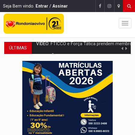
Seja Bem vindo.
Entrar
/
Assinar
ÚLTIMAS
INCLUSÃO:
Prefeitura fortalece parceria com a APAE para ampliar ações v
DEFESA:
Exército testa inovações no combate a drones durante exerc
TEMAS SOCIOAMBIENTAIS:
Em Itapuã do Oeste, CINEMAZÔNIA leva cinema amazônico 
PREVISÃO:
Interior de Rondônia terá sábado (8) de calor intenso
INFRAESTRUTURA:
Após quase 30 anos de espera, asfalto chega ao bairr
A ILHA:
Coreografia de Rondônia estreia na programação do Festival de Dan
ELEIÇÕES 2026:
Sgt. Mouza esclarece 'erro de digitação' em declaração de patrim
JUDICIÁRIO:
Sinjur parabeniza servidores pelo adicional de incentivo com ef