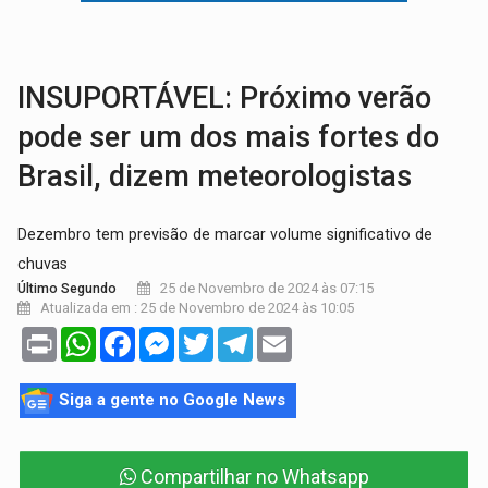
LAZER:
Seis lugares gratuitos para aproveitar o fim de semana e
VÍDEO:
FTICCO e Força Tática prendem membro do CV com arma e drogas em
INSUPORTÁVEL: Próximo verão
pode ser um dos mais fortes do
Brasil, dizem meteorologistas
Dezembro tem previsão de marcar volume significativo de
chuvas
25 de Novembro de 2024 às 07:15
Último Segundo
Atualizada em : 25 de Novembro de 2024 às 10:05
Print
WhatsApp
Facebook
Messenger
Twitter
Telegram
Email
Siga a gente no Google News
Compartilhar no Whatsapp