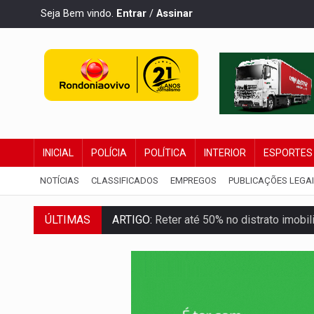
Seja Bem vindo.
Entrar
/
Assinar
INICIAL
POLÍCIA
POLÍTICA
INTERIOR
ESPORTES
NOTÍCIAS
CLASSIFICADOS
EMPREGOS
PUBLICAÇÕES LEGA
ARTIGO:
Reter até 50% no distrato imobil
ÚLTIMAS
DO HOSPITAL AO CAMPO:
Veja as mais 
EXPANSÃO:
Grupo Nova Era amplia pres
ROTA GLOBAL:
PCC amplia presença inter