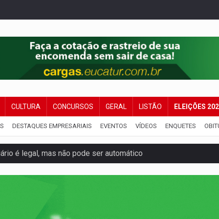
CULTURA
CONCURSOS
GERAL
LISTÃO
ELEIÇÕES 20
IS
DESTAQUES EMPRESARIAIS
EVENTOS
VÍDEOS
ENQUETES
OBIT
iário é legal, mas não pode ser automático
de 200 ações de Marcos Rogério para Rondônia
ença em PVH e transforma Aramix em Super Nova Era
nacional e transforma Brasil em corredor da cocaína