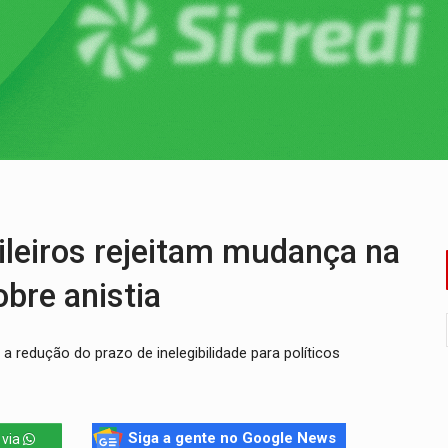
Antônio Ocampo conduz a história de uma ferrovia desgoverna
em ao Iphan recuperação de área atingida por erosão na EFMM
ta de carne assada para o almoço e o jantar
 professores em PVH é considerada ilegal pela Justiça
r mistura mistério e filmagens quase reais – Por Marcos Souza
 em Rondônia coincide com investigação sob sigilo
eiros rejeitam mudança na
bre anistia
 redução do prazo de inelegibilidade para políticos
Siga a gente no Google News
 via