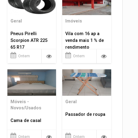
Geral
Imóveis
Pneus Pirelli
Vila com 16 ap a
Scorpion ATR 225
venda mais 1 % de
65 R17
rendimento
Ontem
Ontem
Móveis -
Geral
Novos/Usados
Passador de roupa
Cama de casal
Ontem
Ontem