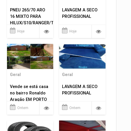
PNEU 265/70 ARO
LAVAGEM A SECO
16 MIXTO PARA
PROFISSIONAL
HILUX/S10/RANGER/TRITON
ETC... MONTAGEM
Hoje
Hoje
GRATIS 599,00
Geral
Geral
Vende se está casa
LAVAGEM A SECO
no bairro Ronaldo
PROFISSIONAL
Aragão EM PORTO
VELHO RO.
Ontem
Ontem