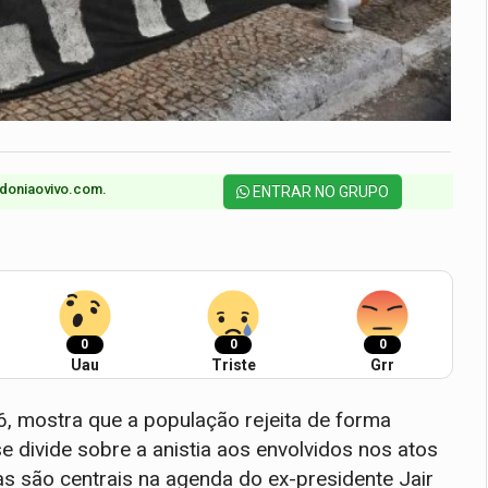
doniaovivo.com.​
ENTRAR NO GRUPO
0
0
0
Uau
Triste
Grr
6, mostra que a população rejeita de forma
 divide sobre a anistia aos envolvidos nos atos
as são centrais na agenda do ex-presidente Jair