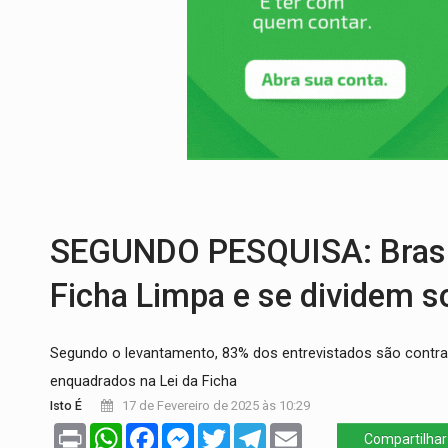
CONEXÃO RONDONIAOVIVO:
Museólogo 
EXTENSÃO DE DANOS:
Ferroviários ped
VARIANDO O CARDÁPIO:
Veja essa recei
PREJUÍZO AOS ESTUDANTES:
Greve dos
POSSESSÃO DE DEBORAH LOGAN:
Terro
SOB SUSPEITA:
Entrega de 286 máquinas
SEGUNDO PESQUISA: Brasil
Ficha Limpa e se dividem so
Segundo o levantamento, 83% dos entrevistados são contra a
enquadrados na Lei da Ficha
Isto É
17 de Fevereiro de 2025 às 10:29
Print
WhatsApp
Facebook
Messenger
Twitter
Telegram
Email
Compartilhar