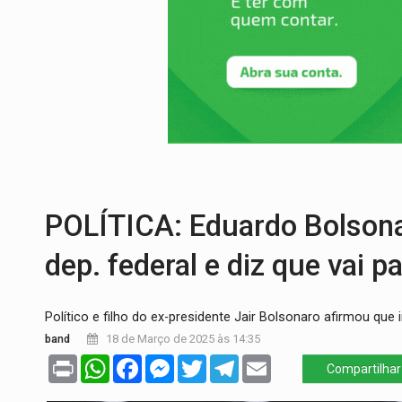
SINDICATOS UNIDOS:
Assembleia Geral 
PROCESSO SELETIVO:
Rondoniaovivo abr
AGOSTO LILÁS:
MPRO lança de portal e p
REGULARIZAÇÃO:
Refis 2026 segue até o
ROLIM DE MOURA:
Programa da Energisa
DEEPFAKE:
Sancionada lei contra violência
POLÍTICA: Eduardo Bolsona
dep. federal e diz que vai p
Político e filho do ex-presidente Jair Bolsonaro afirmou que 
band
18 de Março de 2025 às 14:35
Print
WhatsApp
Facebook
Messenger
Twitter
Telegram
Email
Compartilhar