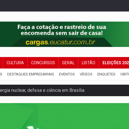
CULTURA
CONCURSOS
GERAL
LISTÃO
ELEIÇÕES 20
IS
DESTAQUES EMPRESARIAIS
EVENTOS
VÍDEOS
ENQUETES
OBIT
rgia nuclear, defesa e ciência em Brasília
o deixa quatro mortos e um em estado grave na BR
ão nacional com participação de Marcela Bonfim
huvas isoladas nesta sexta-feira (7)