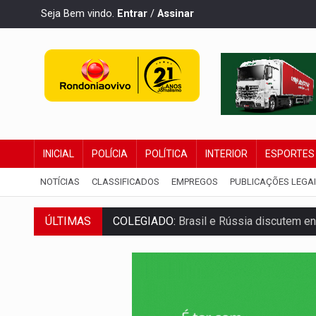
Seja Bem vindo.
Entrar
/
Assinar
INICIAL
POLÍCIA
POLÍTICA
INTERIOR
ESPORTES
NOTÍCIAS
CLASSIFICADOS
EMPREGOS
PUBLICAÇÕES LEGA
COLEGIADO:
Brasil e Rússia discutem ene
ÚLTIMAS
URGENTE:
Colisão entre caminhão e carr
ENCONTRO:
Amazônia Negra ganha projeç
PREVISÃO:
Porto Velho tem chances de c