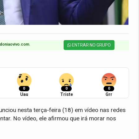
doniaovivo.com.​
ENTRAR NO GRUPO
0
0
0
Uau
Triste
Grr
nciou nesta terça-feira (18) em vídeo nas redes
ntar. No vídeo, ele afirmou que irá morar nos