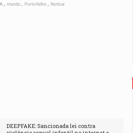
IA
,
mundo
,
PortoVelho
,
Notícia
DEEPFAKE: Sancionada lei contra
violência sexual infantil na internet e