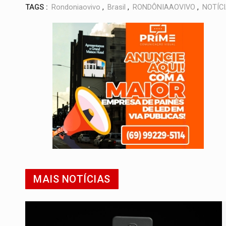
TAGS :
Rondoniaovivo
,
Brasil
,
RONDÔNIAAOVIVO
,
NOTÍC
MAIS NOTÍCIAS