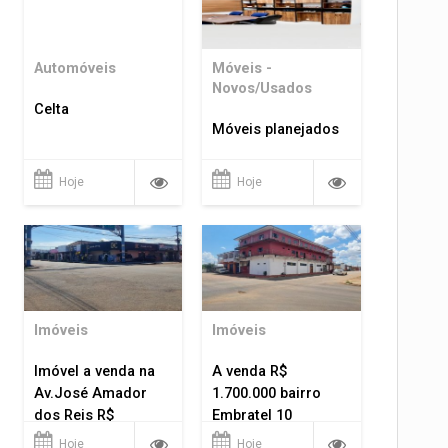
Automóveis
Móveis -
Novos/Usados
Celta
Móveis planejados
Hoje
Hoje
Imóveis
Imóveis
Imóvel a venda na
A venda R$
Av.José Amador
1.700.000 bairro
dos Reis R$
Embratel 10
1.400.000
apartamentos!
Hoje
Hoje