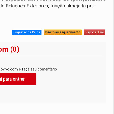
de Relações Exteriores, função almejada por
Sugestão de Pauta
Direito ao esquecimento
Reportar Erro
om (0)
ovivo.com e faça seu comentário
i para entrar