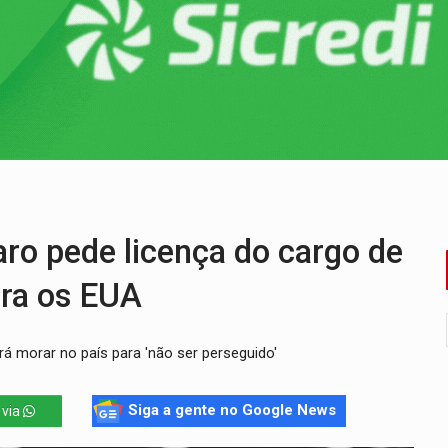
delibera greve da educação municipal em Porto Velho
e oficina de Comunicação com oportunidade de integrar equipe
romove reflexão sobre trajetória da Lei Maria da Penha
 fim do ano para regularização de débitos
 beneficia 60 famílias com geladeiras e ventiladores novos
 sexual infantil na internet e via IA
ro pede licença do cargo de
ara os EUA
irá morar no país para 'não ser perseguido'
Siga a gente no Google News
 via