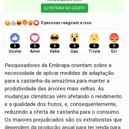
ENTRAR NO GRUPO
0 pessoas reagiram a isso.
0
0
0
0
0
0
Gostei
Amei
Haha
Uau
Triste
Grr
Pesquisadores da Embrapa orientam sobre a
necessidade de aplicar medidas de adaptação
para a castanha-da-amazônia para manter a
produtividade das árvores mais velhas. As
mudanças climáticas vêm afetando o rendimento
e a qualidade dos frutos, e, consequentemente,
reduzindo a oferta de castanha para o consumo.
Os maiores prejudicados são os extrativistas que
dependem da produção anual para ter renda para