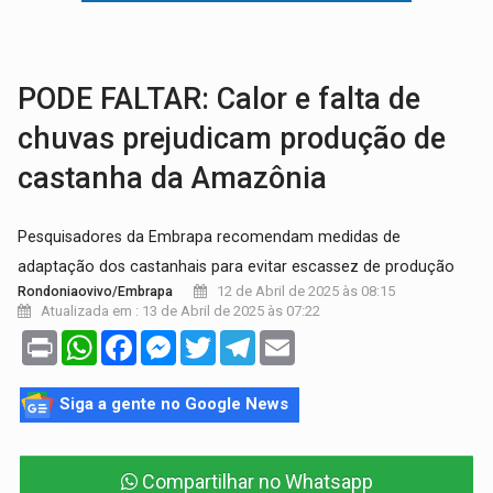
ENTRADA GRATUITA:
Espetáculo As Marias Somos Nós será apresen
VÍDEO:
Três são presos após furto de motocicleta em frente
PODE FALTAR: Calor e falta de
chuvas prejudicam produção de
castanha da Amazônia
Pesquisadores da Embrapa recomendam medidas de
adaptação dos castanhais para evitar escassez de produção
12 de Abril de 2025 às 08:15
Rondoniaovivo/Embrapa
Atualizada em : 13 de Abril de 2025 às 07:22
Print
WhatsApp
Facebook
Messenger
Twitter
Telegram
Email
Siga a gente no Google News
Compartilhar no Whatsapp