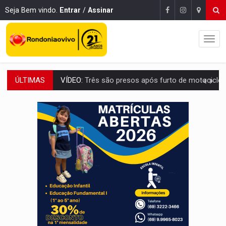
Seja Bem vindo.
Entrar
/
Assinar
ÚLTIMAS
CELEBRAÇÃO:
Cerejeiras completa 43 anos de emancipação com progra
SAÚDE:
Anvisa desmente boato sobre presença de plástico ou petr
VÍDEO:
Pitbulls fogem de residência e atacam casal de idosos 
AÇÃO CONJUNTA:
Forças policiais apreendem cerca de 1kg de our
PF ESTÁ APURANDO:
Flávio Bolsonaro escolhe Alfredo Gaspar como vice, alvo de d
NO CENTRO:
Colisão entre ônibus e carro provoca lentidão
ELEIÇÕES 2026:
Candidato a deputado estadual declara carros por R$ 25 e casas
VÍDEO:
Motocicletas batem de frente e duas pessoas ficam ferid