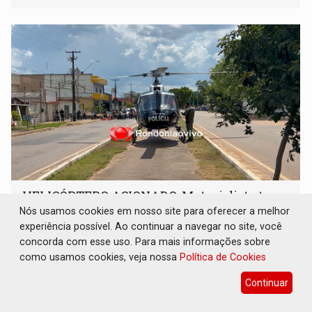
HELICÓPTERO ACIONADO: Motociclista tem
perna amputada em colisão com carreta na
Nós usamos cookies em nosso site para oferecer a melhor
BR-319
experiência possível. Ao continuar a navegar no site, você
concorda com esse uso. Para mais informações sobre
Polícia
05 de Agosto de 2026 às 12:47
como usamos cookies, veja nossa
Política de Cookies
Em razão do estado gravíssimo do paciente e da distância
em relação a capital, o suporte aéreo foi acionado
Continuar