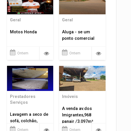
Geral
Geral
Motos Honda
Aluga - se um
ponto comercial
Ontem
Ontem
Prestadores
Imóveis
Serviços
A venda av.dos
Lavagem a seco de
Imigrantes,968
sofá, colchão,
panair /3.097m²
tapetes...
Ontem
Ontem