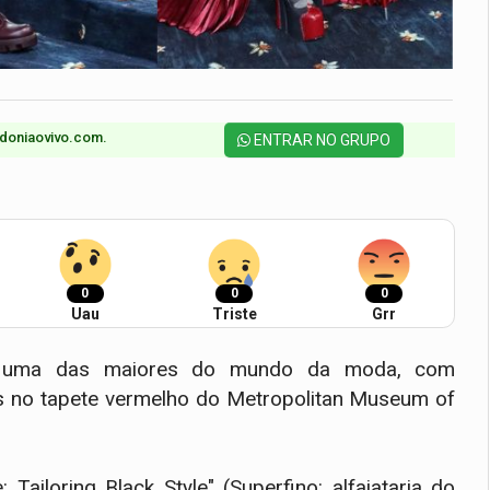
doniaovivo.com.​
ENTRAR NO GRUPO
0
0
0
Uau
Triste
Grr
ou uma das maiores do mundo da moda, com
os no tapete vermelho do Metropolitan Museum of
Tailoring Black Style" (Superfino: alfaiataria do