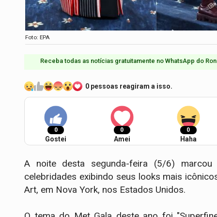
Foto: EPA
Receba todas as notícias gratuitamente no WhatsApp do Ron
0 pessoas reagiram a isso.
0
0
0
Gostei
Amei
Haha
A noite desta segunda-feira (5/6) marc
celebridades exibindo seus looks mais icônic
Art, em Nova York, nos Estados Unidos.
O tema do Met Gala deste ano foi "Superfine: 