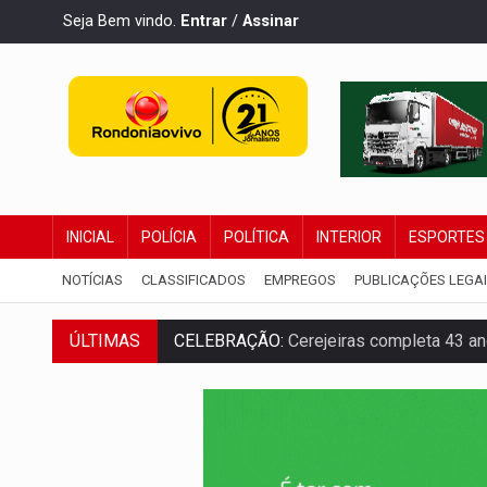
Seja Bem vindo.
Entrar
/
Assinar
INICIAL
POLÍCIA
POLÍTICA
INTERIOR
ESPORTES
NOTÍCIAS
CLASSIFICADOS
EMPREGOS
PUBLICAÇÕES LEGA
CELEBRAÇÃO:
Cerejeiras completa 43 a
ÚLTIMAS
SAÚDE:
Anvisa desmente boato sobre pre
VÍDEO:
Pitbulls fogem de residência e a
AÇÃO CONJUNTA:
Forças policiais apre
PF ESTÁ APURANDO:
Flávio Bolsonaro e