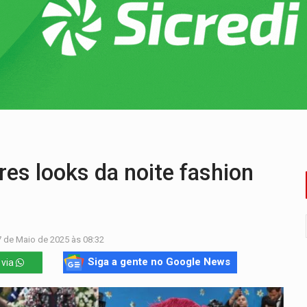
 provoca lentidão no trânsito
tadual declara carros por R$ 25 e casas por R$ 300 em RO
duas pessoas ficam feridas no Cohab
Estadual de MC's acontece neste sábado em PVH
tocicleta em frente de academia
s looks da noite fashion
7 de Maio de 2025 às 08:32
Siga a gente no Google News
 via