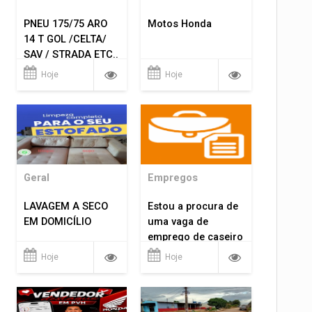
PNEU 175/75 ARO
Motos Honda
14 T GOL /CELTA/
SAV / STRADA ETC..
R$ 219,99
Hoje
Hoje
MONTAGEM GRATIS
Geral
Empregos
LAVAGEM A SECO
Estou a procura de
EM DOMICÍLIO
uma vaga de
emprego de caseiro
em porto velho
Hoje
Hoje
rondônia