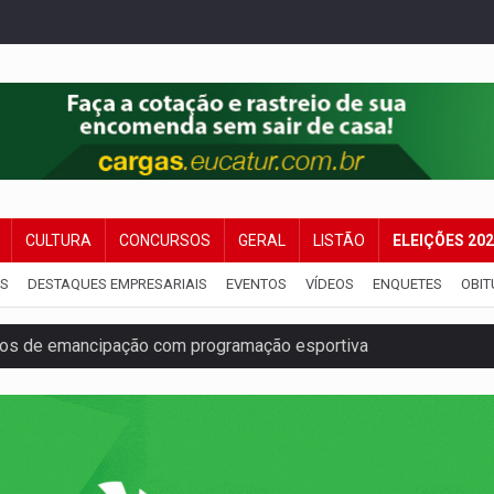
CULTURA
CONCURSOS
GERAL
LISTÃO
ELEIÇÕES 20
IS
DESTAQUES EMPRESARIAIS
EVENTOS
VÍDEOS
ENQUETES
OBIT
nos de emancipação com programação esportiva
sença de plástico ou petróleo em ovos
tacam casal de idosos na zona Leste
endem cerca de 1kg de ouro em Rondônia
scolhe Alfredo Gaspar como vice, alvo de denúncia por estupro