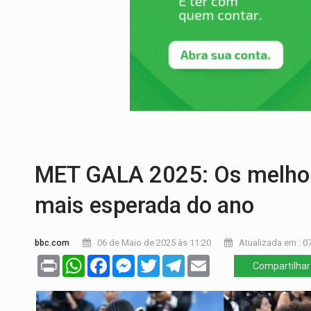
NO CENTRO:
Colisão entre ônibus e carro
ELEIÇÕES 2026:
Candidato a deputado es
VÍDEO:
Motocicletas batem de frente e 
BATALHA DO JK:
Grande Final do Duelo 
VÍDEO:
Três são presos após furto de mo
MET GALA 2025: Os melhore
mais esperada do ano
bbc.com
06 de Maio de 2025 às 11:20
Atualizada em : 0
Print
WhatsApp
Facebook
Messenger
Twitter
Telegram
Email
Compartilhar