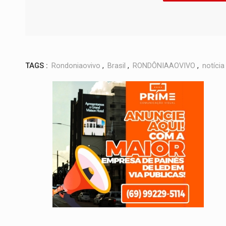
TAGS :
Rondoniaovivo
,
Brasil
,
RONDÔNIAAOVIVO
,
notícia