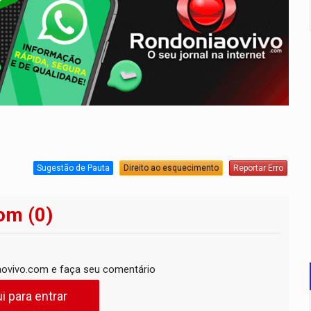
Sugestão de Pauta
Direito ao esquecimento
Reportar Erro
om (0)
ovivo.com e faça seu comentário
i para entrar