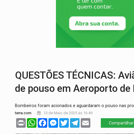
TEMAS SOCIOAMBIENTAIS:
Em Itapuã d
PREVISÃO:
Interior de Rondônia terá sáb
INFRAESTRUTURA:
Após quase 30 anos d
A ILHA:
Coreografia de Rondônia estreia 
TRÁGICO:
Pai do 'Xandy Motocross' mor
QUESTÕES TÉCNICAS: Avião
de pouso em Aeroporto de B
Bombeiros foram acionados e aguardaram o pouso nas prox
terra.com
13 de Maio de 2025 às 16:49
Print
WhatsApp
Facebook
Messenger
Twitter
Telegram
Email
Compartilhar