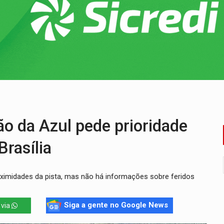
o Oeste, CINEMAZÔNIA leva cinema amazônico a estudantes na
ado (8) de calor intenso e tempo firme
e espera, asfalto chega ao bairro Nova Esperança
na programação do Festival de Dança de Joinville
re em acidente na BR-364
 da Azul pede prioridade
rasília
imidades da pista, mas não há informações sobre feridos
Siga a gente no Google News
 via