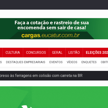
CULTURA
CONCURSOS
GERAL
LISTÃO
ELEIÇÕES 20
IS
DESTAQUES EMPRESARIAIS
EVENTOS
VÍDEOS
ENQUETES
OBIT
reso às ferragens em colisão com carreta na BR
veitar o fim de semana em Porto Velho
membro do CV com arma e drogas em boca de fumo
a com a APAE para ampliar ações voltadas a PCD's
bate a drones durante exercício antiaéreo