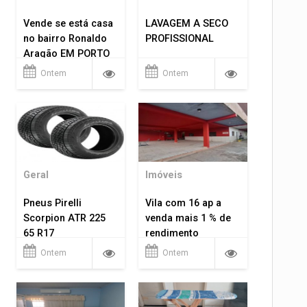
Vende se está casa
LAVAGEM A SECO
no bairro Ronaldo
PROFISSIONAL
Aragão EM PORTO
VELHO RO.
Ontem
Ontem
Geral
Imóveis
Pneus Pirelli
Vila com 16 ap a
Scorpion ATR 225
venda mais 1 % de
65 R17
rendimento
Ontem
Ontem