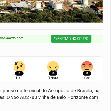
doniaovivo.com.​
ENTRAR NO GRUPO
0
0
0
Uau
Triste
Grr
a pouso no terminal do Aeroporto de Brasília, na
icas. O voo AD2780 vinha de Belo Horizonte com