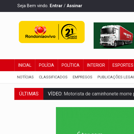
Seja Bem vindo.
Entrar
/
Assinar
INICIAL
POLÍCIA
POLÍTICA
INTERIOR
ESPORTES
NOTÍCIAS
CLASSIFICADOS
EMPREGOS
PUBLICAÇÕES LEGA
VÍDEO:
Motorista de caminhonete morre p
ÚLTIMAS
LAZER:
Seis lugares gratuitos para apro
VÍDEO:
FTICCO e Força Tática prendem 
INCLUSÃO:
Prefeitura fortalece parceri
DEFESA:
Exército testa inovações no com