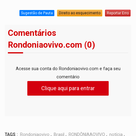
Sugestão de Pauta
Direito ao esquecimento
Reportar Erro
Comentários
Rondoniaovivo.com (0)
Acesse sua conta do Rondoniaovivo.com e faça seu
comentário
Clique aqui para entrar
TAGS :
Rondoniaovivo
,
Brasil
,
RONDÔNIAAOVIVO
,
notícia
,