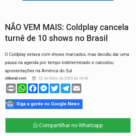
VÍDEO:
Ladrão é filmado furtando moto na frente do bar 
BOLSAS DE PESQUISA:
Iniciativa Amazônia+10 lança chamada para fortalecer cadeia
NÃO VEM MAIS: Coldplay cancela
turnê de 10 shows no Brasil
O Coldplay estava com shows marcados, mas decidiu dar uma
pausa na agenda por tempo indeterminado e cancelou
apresentações na América do Sul
22 de Maio de 2025 às 10:43
oliberal.com
Print
WhatsApp
Facebook
Messenger
Twitter
Telegram
Email
Siga a gente no Google News
Compartilhar no Whatsapp