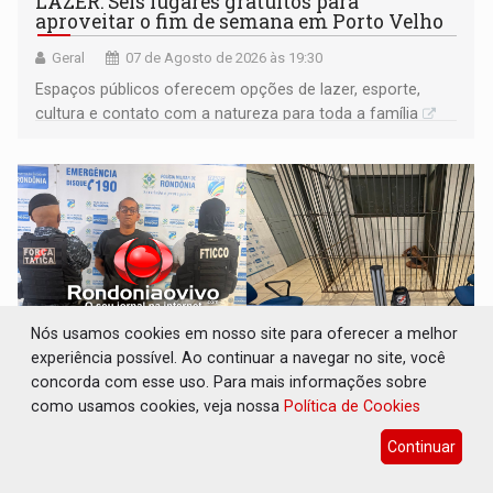
LAZER: Seis lugares gratuitos para
aproveitar o fim de semana em Porto Velho
Geral
07 de Agosto de 2026 às 19:30
Espaços públicos oferecem opções de lazer, esporte,
cultura e contato com a natureza para toda a família
Nós usamos cookies em nosso site para oferecer a melhor
experiência possível. Ao continuar a navegar no site, você
concorda com esse uso. Para mais informações sobre
como usamos cookies, veja nossa
Política de Cookies
VÍDEO: FTICCO e Força Tática prendem
Continuar
membro do CV com arma e drogas em boca
de fumo