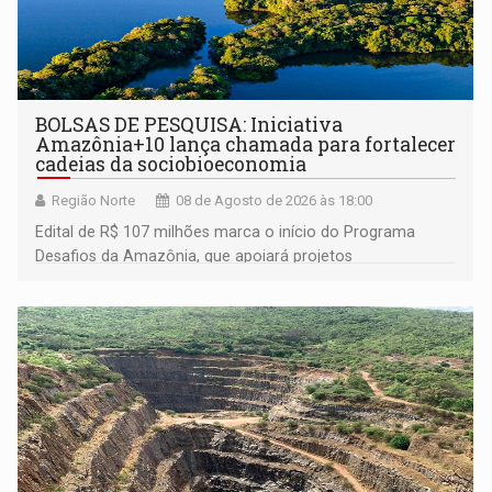
BOLSAS DE PESQUISA: Iniciativa
Amazônia+10 lança chamada para fortalecer
cadeias da sociobioeconomia
Região Norte
08 de Agosto de 2026 às 18:00
Edital de R$ 107 milhões marca o início do Programa
Desafios da Amazônia, que apoiará projetos
desenvolvidos por redes de pesquisa e inovação. A
submissão de pré-propostas poderá ser feita até 1º de
setembro