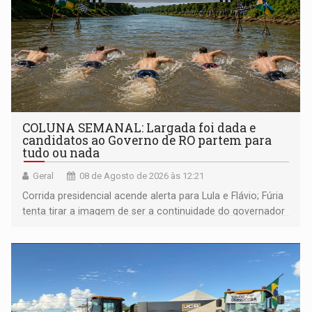
COLUNA SEMANAL: Largada foi dada e
candidatos ao Governo de RO partem para
tudo ou nada
Geral
08 de Agosto de 2026 às 12:21
Corrida presidencial acende alerta para Lula e Flávio; Fúria
tenta tirar a imagem de ser a continuidade do governador
Marcos Rocha; ex-prefeito Hildon Chaves parece ainda
não ter entrado no modo eleição; ABAV faz evento em
Porto Velho