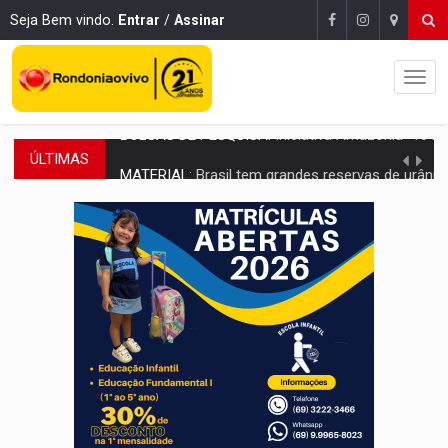
Seja Bem vindo.
Entrar
/
Assinar
ÚLTIMAS
MATERIAL:
Brasil tem grandes reservas de urânio, mas produz pouco e impo
VÍDEO:
Serpente capturada na fábrica da Coca-Cola é devolvid
HOMENAGEM:
Cientistas cassados pelo AI-5 se tornam pesquisadores emér
VÍDEO:
Líder religioso é preso por abusar de fiéis sob pretexto de 'pro
LEVANTAMENTO:
Brasil tem uma história marcada por guerras, revoltas e con
LAMENTÁVEL:
Mulher é encontrada morta dentro de residência e
'XANDY DO MOTOCROSS':
Pai morre em acidente na BR-364 duas semanas após condena
PESO DO VOTO:
Cinco maiores colégios eleitorais concentram 53,7% dos v