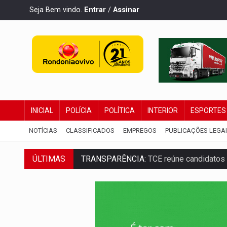
Seja Bem vindo.
Entrar
/
Assinar
INICIAL
POLÍCIA
POLÍTICA
INTERIOR
ESPORTES
NOTÍCIAS
CLASSIFICADOS
EMPREGOS
PUBLICAÇÕES LEGA
ÚLTIMAS
TRANSPARÊNCIA:
TCE reúne candidatos 
ELAS DECIDEM:
Mulheres são maioria e
NO CARRO:
Homem é preso com pistola 9
TRÁGICO:
Pai do 'Xandy Motocross' mor