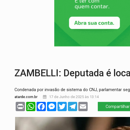
VÍDEO:
Motorista de caminhonete morre p
LAZER:
Seis lugares gratuitos para apro
VÍDEO:
FTICCO e Força Tática prendem 
INCLUSÃO:
Prefeitura fortalece parceri
DEFESA:
Exército testa inovações no com
POSSESSÃO DE DEBORAH LOGAN:
Terro
ZAMBELLI: Deputada é local
Condenada por invasão de sistema do CNJ, parlamentar segue 
atarde.com.br
17 de Junho de 2025 às 13:14
Print
WhatsApp
Facebook
Messenger
Twitter
Telegram
Email
Compartilhar