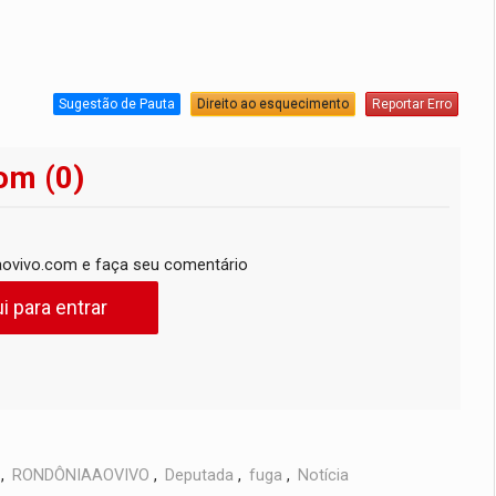
Sugestão de Pauta
Direito ao esquecimento
Reportar Erro
om (0)
ovivo.com e faça seu comentário
i para entrar
,
RONDÔNIAAOVIVO
,
Deputada
,
fuga
,
Notícia