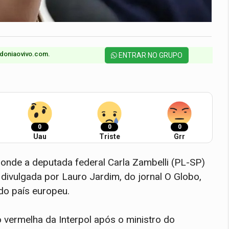
doniaovivo.com.​
ENTRAR NO GRUPO
0
0
0
Uau
Triste
Grr
al onde a deputada federal Carla Zambelli (PL-SP)
 divulgada por Lauro Jardim, do jornal O Globo,
 do país europeu.
ão vermelha da Interpol após o ministro do