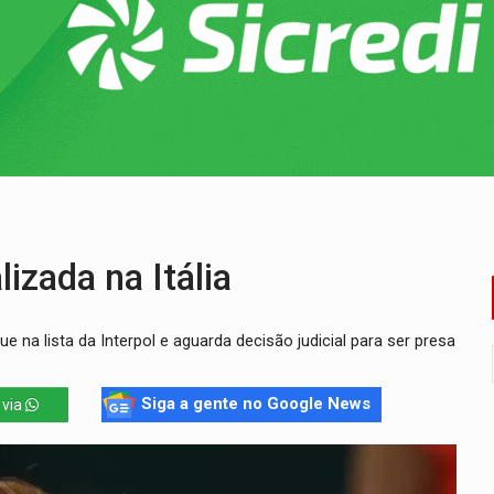
reso às ferragens em colisão com carreta na BR
veitar o fim de semana em Porto Velho
membro do CV com arma e drogas em boca de fumo
a com a APAE para ampliar ações voltadas a PCD's
bate a drones durante exercício antiaéreo
r mistura mistério e filmagens quase reais – Por Marcos Souza
izada na Itália
na lista da Interpol e aguarda decisão judicial para ser presa
Siga a gente no Google News
 via