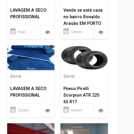
LAVAGEM A SECO
Vende se está casa
PROFISSIONAL
no bairro Ronaldo
Aragão EM PORTO
VELHO RO.
Hoje
Ontem
Geral
Geral
LAVAGEM A SECO
Pneus Pirelli
PROFISSIONAL
Scorpion ATR 225
65 R17
Ontem
Ontem