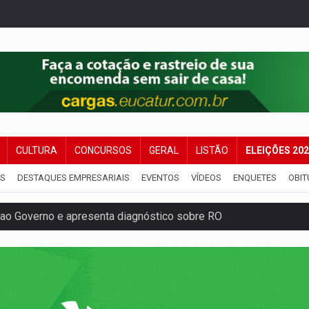
CULTURA
CONCURSOS
GERAL
LISTÃO
ELEIÇÕES 20
IS
DESTAQUES EMPRESARIAIS
EVENTOS
VÍDEOS
ENQUETES
OBIT
ao Governo e apresenta diagnóstico sobre RO
 representam 52% do eleitorado de Rondônia em 2026
mm durante abordagem da Força Tática na zona Sul
re em acidente na BR-364