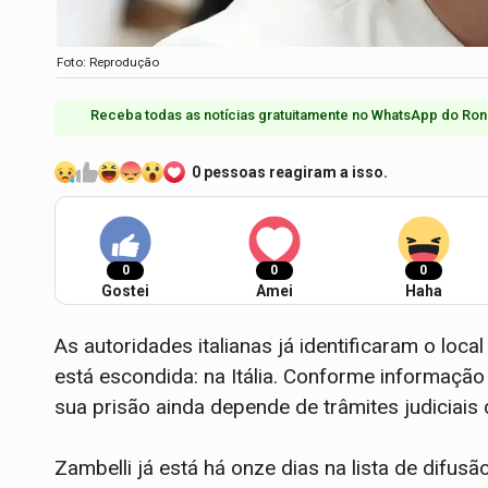
Foto: Reprodução
Receba todas as notícias gratuitamente no WhatsApp do Ron
0 pessoas reagiram a isso.
0
0
0
Gostei
Amei
Haha
As autoridades italianas já identificaram o loc
está escondida: na Itália. Conforme informação
sua prisão ainda depende de trâmites judiciais
Zambelli já está há onze dias na lista de difus