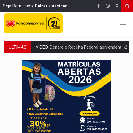
Seja Bem vindo.
Entrar
/
Assinar
ÚLTIMAS
OPERAÇÃO DA PC:
Membros do CV são presos com armas e drogas após c
ENTRADA GRATUITA:
Espetáculo As Marias Somos Nós será apresen
VÍDEO:
Três são presos após furto de motocicleta em frente
CELEBRAÇÃO:
Cerejeiras completa 43 anos de emancipação com progra
SAÚDE:
Anvisa desmente boato sobre presença de plástico ou petr
VÍDEO:
Pitbulls fogem de residência e atacam casal de idosos 
AÇÃO CONJUNTA:
Forças policiais apreendem cerca de 1kg de our
PF ESTÁ APURANDO:
Flávio Bolsonaro escolhe Alfredo Gaspar como vice, alvo de d