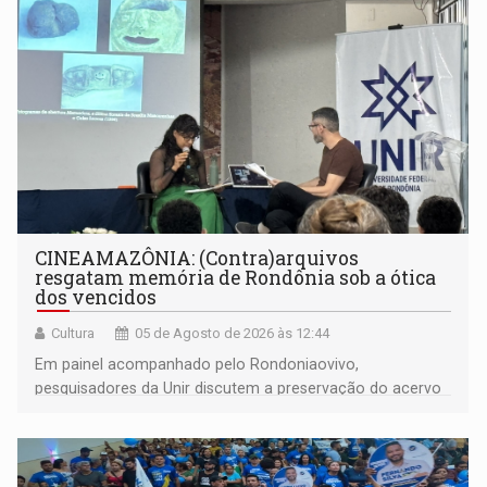
CINEAMAZÔNIA: (Contra)arquivos
resgatam memória de Rondônia sob a ótica
dos vencidos
Cultura
05 de Agosto de 2026 às 12:44
Em painel acompanhado pelo Rondoniaovivo,
pesquisadores da Unir discutem a preservação do acervo
do século 20 e o legado de Sílvio Tendler, que defendia a
memória como bússola para o futuro