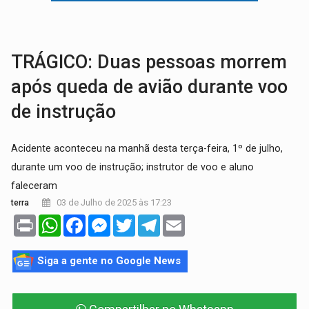
GRAVE:
Homem é esfaqueado no peito durante briga ent
VÍDEO:
Denarc e Receita Federal apreendem 12 kg de skunk e arma que iam
TRÁGICO: Duas pessoas morrem
após queda de avião durante voo
de instrução
Acidente aconteceu na manhã desta terça-feira, 1º de julho,
durante um voo de instrução; instrutor de voo e aluno
faleceram
03 de Julho de 2025 às 17:23
terra
Print
WhatsApp
Facebook
Messenger
Twitter
Telegram
Email
Siga a gente no Google News