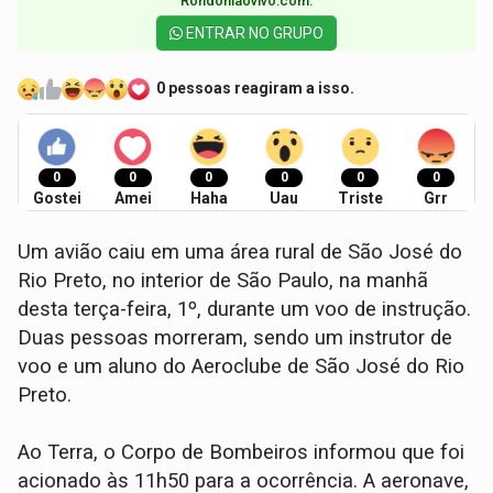
Rondoniaovivo.com.​
ENTRAR NO GRUPO
0 pessoas reagiram a isso.
0
0
0
0
0
0
Gostei
Amei
Haha
Uau
Triste
Grr
Um avião caiu em uma área rural de São José do
Rio Preto, no interior de São Paulo, na manhã
desta terça-feira, 1º, durante um voo de instrução.
Duas pessoas morreram, sendo um instrutor de
voo e um aluno do Aeroclube de São José do Rio
Preto.
Ao Terra, o Corpo de Bombeiros informou que foi
acionado às 11h50 para a ocorrência. A aeronave,