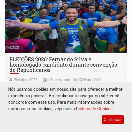
ELEIÇÕES 2026: Fernando Silva é
homologado candidato durante convenção
do Republicanos
Eleições 2026
05 de Agosto de 2026 às 12:01
Apoiadores do vereador lotaram o auditório da Unopar e
Nós usamos cookies em nosso site para oferecer a melhor
marcaram presença no evento que oficializou sua
experiência possível. Ao continuar a navegar no site, você
candidatura para as eleições de 2026
concorda com esse uso. Para mais informações sobre
como usamos cookies, veja nossa
Política de Cookies
Continuar