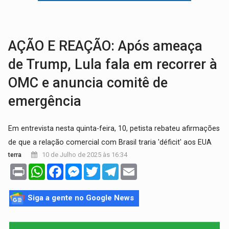
'RIO OMERÊ':
MPF pede condenação do Banco do Brasil por financiar atividade
INFRAESTRUTURA:
Vilhena realiza audiência pública sobre moderniz
AÇÃO E REAÇÃO: Após ameaça
de Trump, Lula fala em recorrer à
OMC e anuncia comitê de
emergência
Em entrevista nesta quinta-feira, 10, petista rebateu afirmações
de que a relação comercial com Brasil traria 'déficit' aos EUA
10 de Julho de 2025 às 16:34
terra
Print
WhatsApp
Facebook
Messenger
Twitter
Telegram
Email
Siga a gente no Google News