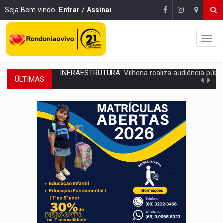
Seja Bem vindo.
Entrar
/
Assinar
ÚLTIMAS
SEM SISTEMA:
Falha afeta atendimentos na Policlínica Os
VÍDEO:
Colisão entre motos deixa dois feridos próximo ao S
SOLIDARIEDADE:
Cadelinha com câncer precisa de aj
DESAPARECIDO:
Família procura por cachorrinho desapare
CASO MATHEUS:
DHPP se mobiliza para tentar localizar corpo de rap
DÉFICIT DE MANDATO:
Contas do governo de Rondônia expõem meta negativa e
CREDIBILIDADE:
Superintendentes da PF defendem independência e apoio à 
ALIANÇA PODEROSA:
Chapa vitaminada pode alcançar larga e boa vantag