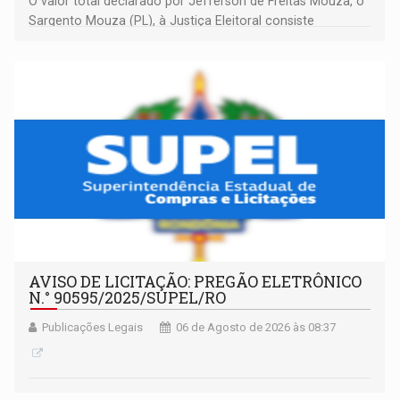
O valor total declarado por Jefferson de Freitas Mouza, o
Sargento Mouza (PL), à Justiça Eleitoral consiste
integralmente em quotas de capital de um clube de tiro
desportivo localizado no interior do estado.
AVISO DE LICITAÇÃO: PREGÃO ELETRÔNICO
N.° 90595/2025/SUPEL/RO
Publicações Legais
06 de Agosto de 2026 às 08:37