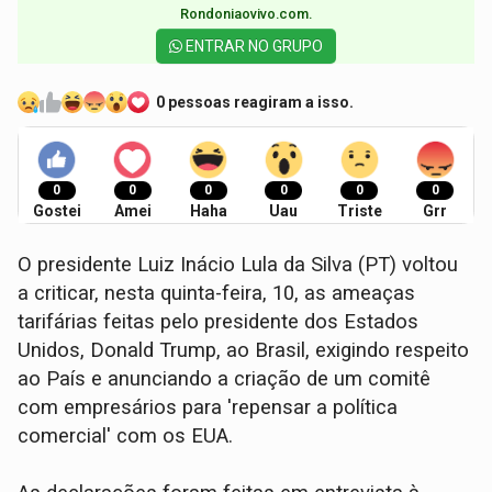
Rondoniaovivo.com.​
ENTRAR NO GRUPO
0 pessoas reagiram a isso.
0
0
0
0
0
0
Gostei
Amei
Haha
Uau
Triste
Grr
O presidente Luiz Inácio Lula da Silva (PT) voltou
a criticar, nesta quinta-feira, 10, as ameaças
tarifárias feitas pelo presidente dos Estados
Unidos, Donald Trump, ao Brasil, exigindo respeito
ao País e anunciando a criação de um comitê
com empresários para 'repensar a política
comercial' com os EUA.