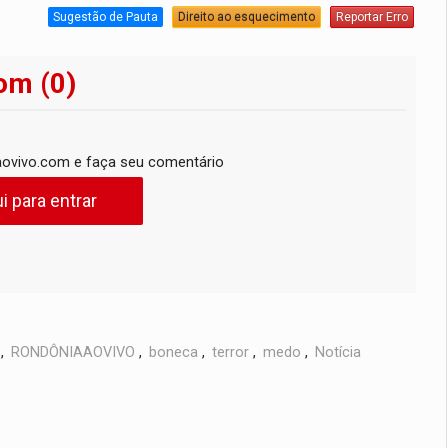
Sugestão de Pauta
Direito ao esquecimento
Reportar Erro
om (0)
ovivo.com e faça seu comentário
i para entrar
,
RONDÔNIAAOVIVO
,
boneca
,
terror
,
medo
,
Notícia