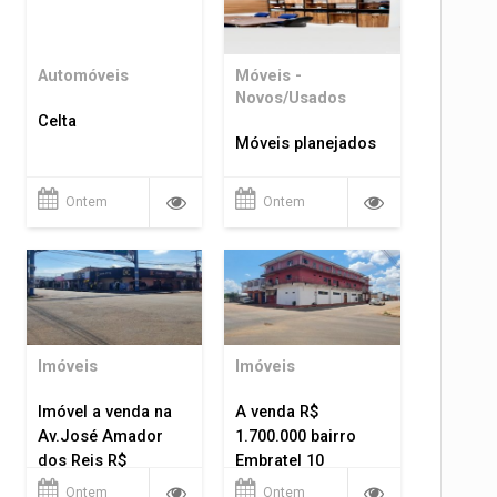
Automóveis
Móveis -
Novos/Usados
Celta
Móveis planejados
Ontem
Ontem
Imóveis
Imóveis
Imóvel a venda na
A venda R$
Av.José Amador
1.700.000 bairro
dos Reis R$
Embratel 10
1.400.000
apartamentos!
Ontem
Ontem