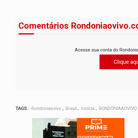
Comentários Rondoniaovivo.c
Acesse sua conta do Rondonia
Clique aqu
TAGS :
Rondoniaovivo
,
Brasil
,
notícia
,
RONDÔNIAAOVIVO