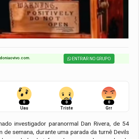
doniaovivo.com.​
ENTRAR NO GRUPO
0
0
0
Uau
Triste
Grr
do investigador paranormal Dan Rivera, de 54
im de semana, durante uma parada da turnê Devils