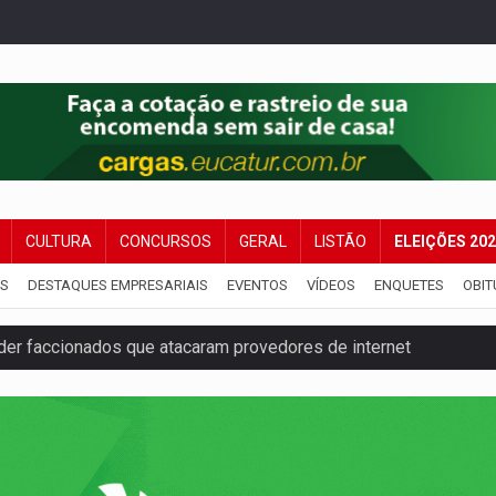
CULTURA
CONCURSOS
GERAL
LISTÃO
ELEIÇÕES 20
IS
DESTAQUES EMPRESARIAIS
EVENTOS
VÍDEOS
ENQUETES
OBIT
ntra o Crime apreende quase meia tonelada de maconha
rantir água potável para comunidades do Baixo Madeira
 vítimas de acidente na BR-364, entre elas uma criança
ardar armas de facção é preso com revólveres e espingardas