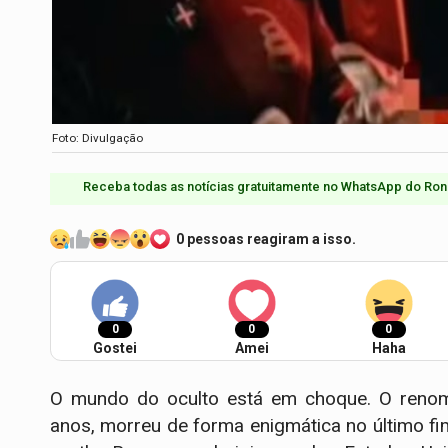
Foto: Divulgação
Receba todas as notícias gratuitamente no WhatsApp do Ron
0 pessoas reagiram a isso.
0
0
0
Gostei
Amei
Haha
O mundo do oculto está em choque. O renoma
anos, morreu de forma enigmática no último f