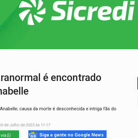
mortos em colisão entre carreta e Fiat Uno na BR-364
umprimento da legislação sobre transporte de cargas por em
 sexual infantil na internet e via IA
rgia nuclear, defesa e ciência em Brasília
 de multivacinação para crianças e adolescentes
der faccionados que atacaram provedores de internet
ranormal é encontrado
nabelle
Anabelle; causa da morte é desconhecida e intriga fãs do
16 de Julho de 2025 às 11:17
Siga a gente no Google News
 via