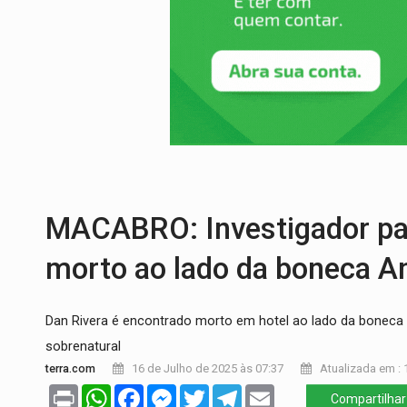
TRAGÉDIA:
Sobe para cinco o número de 
TRANSPORTE DE ARROZ:
MPF assegura c
DEEPFAKE:
Sancionada lei contra violência
COLEGIADO:
Brasil e Rússia discutem ene
IMUNIZAÇÃO:
Prefeitura inicia campanha
QUIRINUS:
Draco faz operação para pren
MACABRO: Investigador pa
morto ao lado da boneca A
Dan Rivera é encontrado morto em hotel ao lado da boneca 
sobrenatural
terra.com
16 de Julho de 2025 às 07:37
Atualizada em : 
Print
WhatsApp
Facebook
Messenger
Twitter
Telegram
Email
Compartilhar