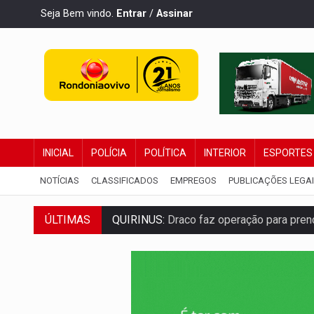
Seja Bem vindo.
Entrar
/
Assinar
INICIAL
POLÍCIA
POLÍTICA
INTERIOR
ESPORTES
NOTÍCIAS
CLASSIFICADOS
EMPREGOS
PUBLICAÇÕES LEGA
ÚLTIMAS
TRAFICANTE PRESO:
Operação Brasil Co
SUPER EL NIÑO:
Trabalho inédito vai ga
FAMÍLIA MORREU:
Identificadas as cinco
BRASIL CONTRA O CRIME:
Acusado de gu