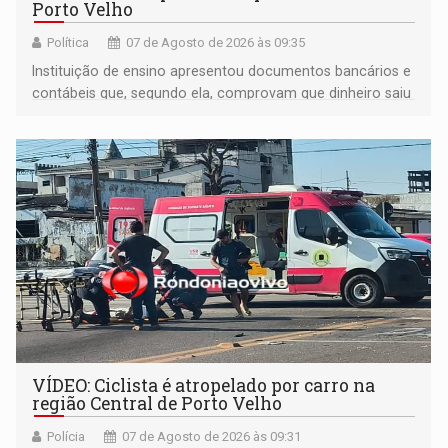
Porto Velho
Política
07 de Agosto de 2026 às 09:35
Instituição de ensino apresentou documentos bancários e
contábeis que, segundo ela, comprovam que dinheiro saiu
de sua própria conta, foi sacado pelo diretor financeiro e
apreendido quando já estava dentro da sede da entidade
— em pleno ano eleitoral em Rondônia
VÍDEO: Ciclista é atropelado por carro na
região Central de Porto Velho
Polícia
07 de Agosto de 2026 às 09:31