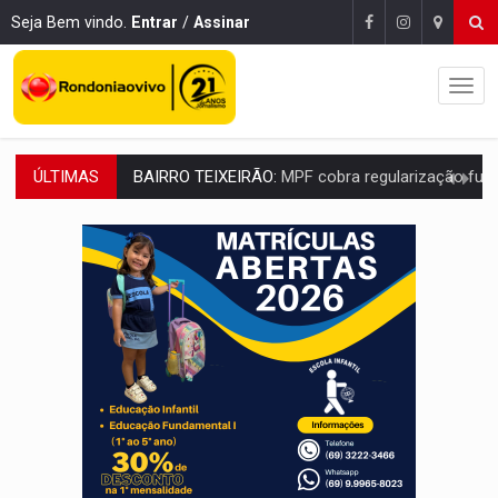
Seja Bem vindo.
Entrar
/
Assinar
ÚLTIMAS
SUCESSO NA ABERTURA:
2ª Feira Rondônia Empreendedora segue no Espaço Alternativ
REESTRUTURAÇÃO:
Secretário da Seinfra de Porto Velho pede exon
SAÚDE INDÍGENA:
Pirahã terão consultas e exames especializados durante 
ECONOMIA:
Dia dos pais deve movimentar R$ 8,5 bilhões e RO projet
DIA DOS PAIS:
Bailarina da Praça organiza celebração gratuita nes
VÍDEO:
Perseguição a embarcação no rio Madeira termina com explosivo
MEGA SENA:
Prêmio acumula para R$ 165 milhõe
Publicação Legal:
AVISO DE LICITAÇÃO: PREGÃO ELETRÔNICO Nº 90091