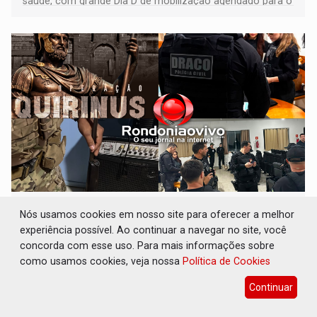
saúde, com grande Dia D de mobilização agendado para o
dia 22 de agosto
QUIRINUS: Draco faz operação para prender
Nós usamos cookies em nosso site para oferecer a melhor
faccionados que atacaram provedores de
experiência possível. Ao continuar a navegar no site, você
internet
concorda com esse uso. Para mais informações sobre
Polícia
07 de Agosto de 2026 às 07:19
como usamos cookies, veja nossa
Política de Cookies
Operação Quirinus é tratada pelas autoridades de
Continuar
segurança pública como a primeira fase de uma série de
ações