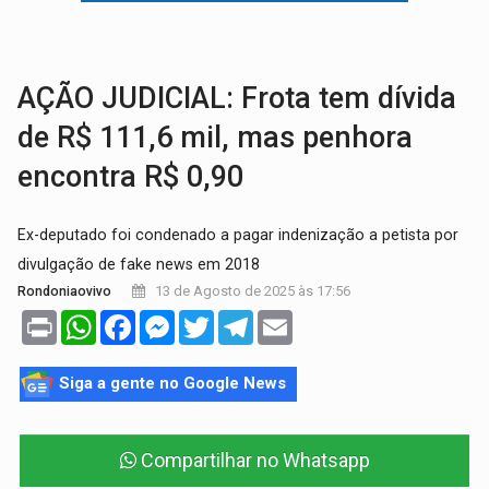
NO MARIANA:
Quadrilha é flagrada com cerca de 200 porçõe
BAIRRO TEIXEIRÃO:
MPF cobra regularização fundiária da comunid
AÇÃO JUDICIAL: Frota tem dívida
de R$ 111,6 mil, mas penhora
encontra R$ 0,90
Ex-deputado foi condenado a pagar indenização a petista por
divulgação de fake news em 2018
13 de Agosto de 2025 às 17:56
Rondoniaovivo
Print
WhatsApp
Facebook
Messenger
Twitter
Telegram
Email
Siga a gente no Google News
Compartilhar no Whatsapp