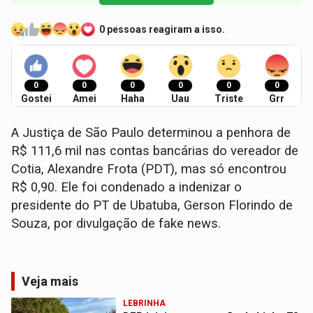
0 pessoas reagiram a isso.
0
0
0
0
0
0
Gostei
Amei
Haha
Uau
Triste
Grr
A Justiça de São Paulo determinou a penhora de
R$ 111,6 mil nas contas bancárias do vereador de
Cotia, Alexandre Frota (PDT), mas só encontrou
R$ 0,90. Ele foi condenado a indenizar o
presidente do PT de Ubatuba, Gerson Florindo de
Souza, por divulgação de fake news.
Veja mais
LEBRINHA