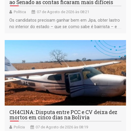
ao Senado as contas ficaram mais difíceis
Política
07 de Agosto de 2026 às 08:21
Os candidatos precisam ganhar bem em Jipa, obter lastro
no interior do estado – que se como sabe é bairrista – e
vir para a capital beliscando alguma coisa para se
garantir
CH4C1NA: Disputa entre PCC e CV deixa dez
mortos em cinco dias na Bolívia
Polícia
07 de Agosto de 2026 às 08:19