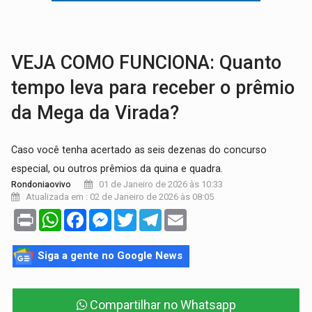
VÍDEO:
Armado com machado, homem ameaça matar sobrinha grávida e com
TRIBUNAL DO CRIME:
Homem é espancado por facção criminosa 
VEJA COMO FUNCIONA: Quanto
tempo leva para receber o prêmio
da Mega da Virada?
Caso você tenha acertado as seis dezenas do concurso
especial, ou outros prêmios da quina e quadra.
01 de Janeiro de 2026 às 10:33
Rondoniaovivo
Atualizada em : 02 de Janeiro de 2026 às 08:05
Print
WhatsApp
Facebook
Messenger
Twitter
Telegram
Email
Siga a gente no Google News
Compartilhar no Whatsapp