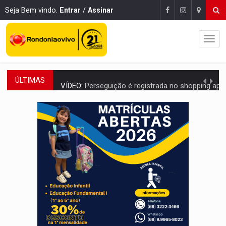
Seja Bem vindo.
Entrar
/
Assinar
ÚLTIMAS
VÍDEO:
Perseguição é registrada no shopping após colombiana furtar ce
LUDOPATIA:
Apostas online começam a afetar produtividade e rotina
REFLORESTAMENTO:
Plantar árvores não será mais suficiente para comprov
OVNIS NA LUA:
Cientistas alertam para possível base secreta no satélite n
ACABOU COM PEUGEOT:
Incêndio destrói carro que era rebocado para oficina no
VÍDEO:
Ladrão é filmado furtando moto na frente do bar 
BOLSAS DE PESQUISA:
Iniciativa Amazônia+10 lança chamada para fortalecer cadeia
MATERIAL:
Brasil tem grandes reservas de urânio, mas produz pouco e impo