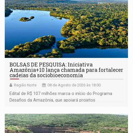
BOLSAS DE PESQUISA: Iniciativa
Amazônia+10 lança chamada para fortalecer
cadeias da sociobioeconomia
Região Norte
08 de Agosto de 2026 às 18:00
Edital de R$ 107 milhões marca o início do Programa
Desafios da Amazônia, que apoiará projetos
desenvolvidos por redes de pesquisa e inovação. A
submissão de pré-propostas poderá ser feita até 1º de
setembro