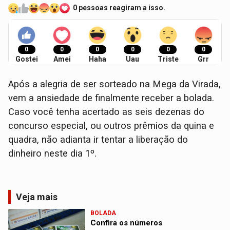
0 pessoas reagiram a isso.
0
0
0
0
0
0
Gostei
Amei
Haha
Uau
Triste
Grr
Após a alegria de ser sorteado na Mega da Virada,
vem a ansiedade de finalmente receber a bolada.
Caso você tenha acertado as seis dezenas do
concurso especial, ou outros prêmios da quina e
quadra, não adianta ir tentar a liberação do
dinheiro neste dia 1º.
Veja mais
BOLADA
Confira os números