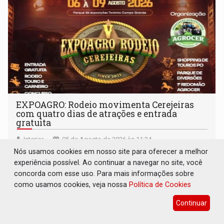
EXPOAGRO: Rodeio movimenta Cerejeiras
com quatro dias de atrações e entrada
gratuita
Interior
05 de Agosto de 2026 às 11:34
Nós usamos cookies em nosso site para oferecer a melhor
Evento começa nesta quinta-feira (6) e terá provas e
experiência possível. Ao continuar a navegar no site, você
competições, parque de diversões, rodeio e shows
concorda com esse uso. Para mais informações sobre
como usamos cookies, veja nossa
Política de Cookies
Continuar