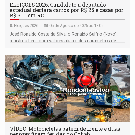
ELEIÇÕES 2026: Candidato a deputado
estadual declara carros por R$ 25 e casas por
R$ 300 em RO
Eleições 2026
05 de Agosto de 2026 às 17:05
José Ronaldo Costa da Silva, o Ronaldo Sulfrio (Novo),
registrou bens com valores abaixo dos parâmetros de
mercado, mas declarou sobrado comercial de R$ 2
milhões
VÍDEO: Motocicletas batem de frente e duas
pessoas ficam feridas no Cohab