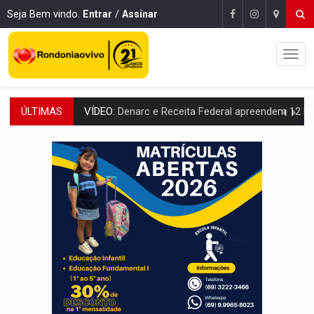
Seja Bem vindo.
Entrar
/
Assinar
ÚLTIMAS
OPERAÇÃO DA PC:
Membros do CV são presos com armas e drogas após c
ENTRADA GRATUITA:
Espetáculo As Marias Somos Nós será apresen
VÍDEO:
Três são presos após furto de motocicleta em frente
CELEBRAÇÃO:
Cerejeiras completa 43 anos de emancipação com progra
SAÚDE:
Anvisa desmente boato sobre presença de plástico ou petr
VÍDEO:
Pitbulls fogem de residência e atacam casal de idosos 
AÇÃO CONJUNTA:
Forças policiais apreendem cerca de 1kg de our
PF ESTÁ APURANDO:
Flávio Bolsonaro escolhe Alfredo Gaspar como vice, alvo de d