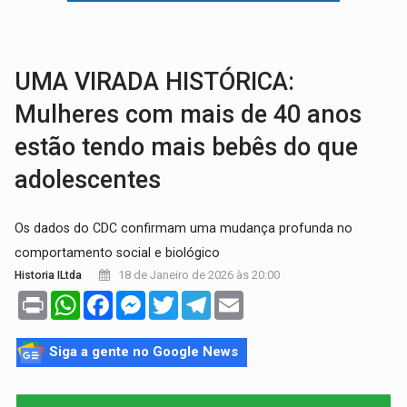
GRAVE:
Homem é esfaqueado no peito durante briga ent
VÍDEO:
Denarc e Receita Federal apreendem 12 kg de skunk e arma que iam
UMA VIRADA HISTÓRICA:
Mulheres com mais de 40 anos
estão tendo mais bebês do que
adolescentes
Os dados do CDC confirmam uma mudança profunda no
comportamento social e biológico
18 de Janeiro de 2026 às 20:00
Historia ILtda
Print
WhatsApp
Facebook
Messenger
Twitter
Telegram
Email
Siga a gente no Google News