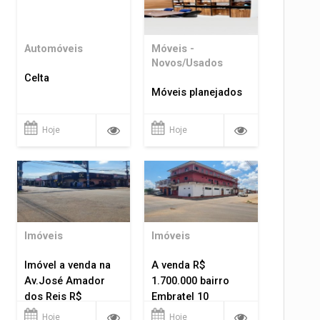
Automóveis
Móveis -
Novos/Usados
Celta
Móveis planejados
Hoje
Hoje
Imóveis
Imóveis
Imóvel a venda na
A venda R$
Av.José Amador
1.700.000 bairro
dos Reis R$
Embratel 10
1.400.000
apartamentos!
Hoje
Hoje