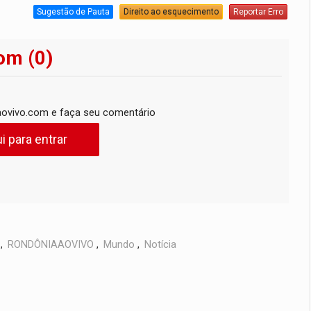
Sugestão de Pauta
Direito ao esquecimento
Reportar Erro
om (0)
ovivo.com e faça seu comentário
i para entrar
,
RONDÔNIAAOVIVO
,
Mundo
,
Notícia