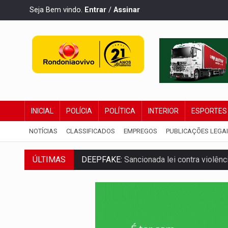
Seja Bem vindo.
Entrar
/
Assinar
INICIAL
POLÍCIA
POLÍTICA
INTERIOR
ESPORTES
NOTÍCIAS
CLASSIFICADOS
EMPREGOS
PUBLICAÇÕES LEGA
DEEPFAKE:
Sancionada lei contra violência
ÚLTIMAS
COLEGIADO:
Brasil e Rússia discutem ene
URGENTE:
Colisão entre caminhão e carr
ENCONTRO:
Amazônia Negra ganha projeç