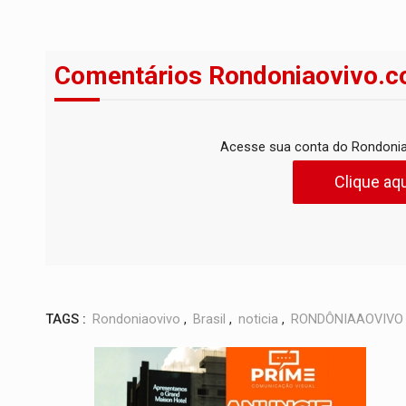
Comentários Rondoniaovivo.c
Acesse sua conta do Rondonia
Clique aqu
TAGS :
Rondoniaovivo
,
Brasil
,
noticia
,
RONDÔNIAAOVIVO