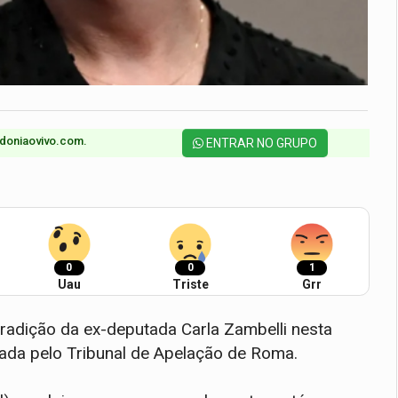
doniaovivo.com.​
ENTRAR NO GRUPO
0
0
1
Uau
Triste
Grr
xtradição da ex-deputada Carla Zambelli nesta
cada pelo Tribunal de Apelação de Roma.