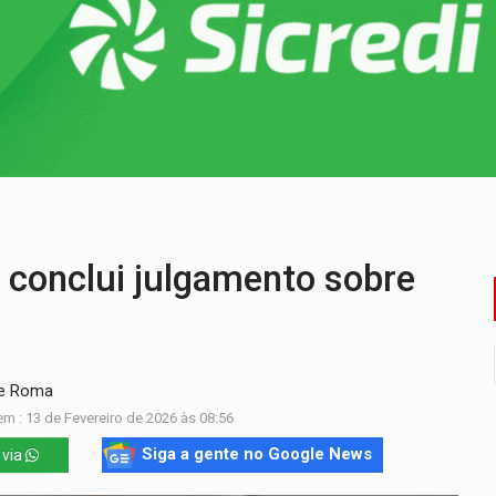
huvas isoladas nesta sexta-feira (7)
delibera greve da educação municipal em Porto Velho
e oficina de Comunicação com oportunidade de integrar equipe
romove reflexão sobre trajetória da Lei Maria da Penha
 fim do ano para regularização de débitos
umprimento da legislação sobre transporte de cargas por em
 conclui julgamento sobre
de Roma
m : 13 de Fevereiro de 2026 às 08:56
Siga a gente no Google News
 via