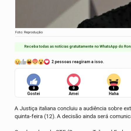
Foto: Reprodução
Receba todas as notícias gratuitamente no WhatsApp do Ron
2 pessoas reagiram a isso.
0
0
1
Gostei
Amei
Haha
A Justiça italiana concluiu a audiência sobre e
quinta-feira (12). A decisão ainda será comuni