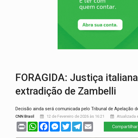
PREVISÃO:
Porto Velho tem chances de c
SINDICATOS UNIDOS:
Assembleia Geral 
PROCESSO SELETIVO:
Rondoniaovivo abr
AGOSTO LILÁS:
MPRO lança de portal e p
REGULARIZAÇÃO:
Refis 2026 segue até o
TRANSPORTE DE ARROZ:
MPF assegura c
FORAGIDA: Justiça italiana
extradição de Zambelli
Decisão ainda será comunicada pelo Tribunal de Apelação 
CNN Brasil
12 de Fevereiro de 2026 às 16:21
Atualizada e
Print
WhatsApp
Facebook
Messenger
Twitter
Telegram
Email
Compartilhar