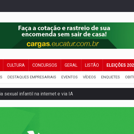
CULTURA
CONCURSOS
GERAL
LISTÃO
ELEIÇÕES 20
IS
DESTAQUES EMPRESARIAIS
EVENTOS
VÍDEOS
ENQUETES
OBIT
 sexual infantil na internet e via IA
rgia nuclear, defesa e ciência em Brasília
o deixa quatro mortos e um em estado grave na BR
ão nacional com participação de Marcela Bonfim