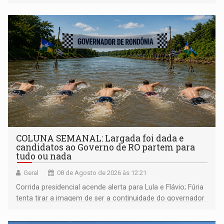
COLUNA SEMANAL: Largada foi dada e
candidatos ao Governo de RO partem para
tudo ou nada
Geral
08 de Agosto de 2026 às 12:21
Corrida presidencial acende alerta para Lula e Flávio; Fúria
tenta tirar a imagem de ser a continuidade do governador
Marcos Rocha; ex-prefeito Hildon Chaves parece ainda
não ter entrado no modo eleição; ABAV faz evento em