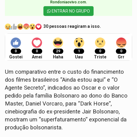
Rondoniaovivo.com.​
ENTRAR NO GRUPO
30 pessoas reagiram a isso.
0
0
29
1
0
0
Gostei
Amei
Haha
Uau
Triste
Grr
Um comparativo entre o custo do financimento
dos filmes brasileiros “Ainda estou aqui” e “O
Agente Secreto”, indicados ao Oscar e o valor
pedido pela família Bolsonaro ao dono do Banco
Master, Daniel Vorcaro, para “Dark Horse”,
cinebiografia do ex-presidente Jair Bolsonaro,
mostram um “superfaturamento” exponencial da
produção bolsonarista.