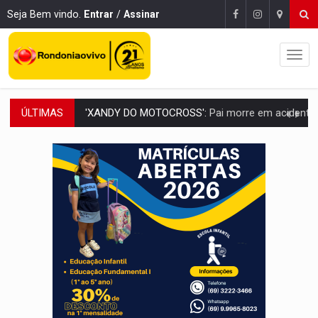
Seja Bem vindo.
Entrar
/
Assinar
ÚLTIMAS
PESO DO VOTO:
Cinco maiores colégios eleitorais concentram 53,7% dos v
COLUNA SEMANAL:
Largada foi dada e candidatos ao Governo de RO partem 
SOB SUSPEITA:
Entrega de 286 máquinas em Rondônia coincide com investig
ARTIGO:
Reter até 50% no distrato imobiliário é legal, mas não pode 
DO HOSPITAL AO CAMPO:
Veja as mais de 200 ações de Marcos Rogé
EXPANSÃO:
Grupo Nova Era amplia presença em PVH e transforma Aramix em
ROTA GLOBAL:
PCC amplia presença internacional e transforma Brasil em cor
CONEXÃO RONDONIAOVIVO:
Museólogo Antônio Ocampo conduz a história de uma