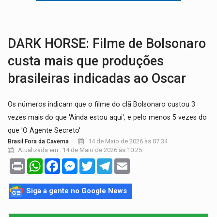
LAMENTÁVEL:
Mulher é encontrada morta dentro de residência e
'XANDY DO MOTOCROSS':
Pai morre em acidente na BR-364 duas semanas após condena
DARK HORSE: Filme de Bolsonaro
custa mais que produções
brasileiras indicadas ao Oscar
Os números indicam que o filme do clã Bolsonaro custou 3
vezes mais do que 'Ainda estou aqui', e pelo menos 5 vezes do
que 'O Agente Secreto'
14 de Maio de 2026 às 07:34
Brasil Fora da Caverna
Atualizada em : 14 de Maio de 2026 às 10:25
Print
WhatsApp
Facebook
Messenger
Twitter
Telegram
Email
Siga a gente no Google News