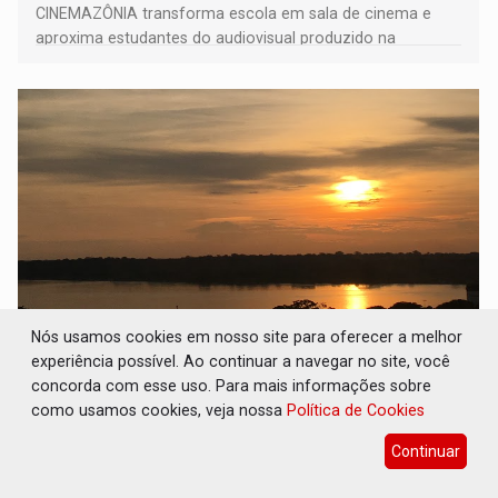
CINEMAZÔNIA transforma escola em sala de cinema e
aproxima estudantes do audiovisual produzido na
Amazônia
Nós usamos cookies em nosso site para oferecer a melhor
PREVISÃO: Interior de Rondônia terá sábado
experiência possível. Ao continuar a navegar no site, você
(8) de calor intenso e tempo firme
concorda com esse uso. Para mais informações sobre
como usamos cookies, veja nossa
Política de Cookies
Geral
07 de Agosto de 2026 às 17:54
As máximas chegam aos 37 ºC na capital e em diversos
Continuar
municípios do interior do estado, como Jaru e Urupá